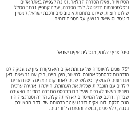
הטלוויזיה, ואילו הסדרה המלאה, זמינה לצפייה באתר אקים
ובפלטפורמות הדיגיטל. לצד הסדרה, יעלה קמפיין נרחב הכולל
שילוט חוצות, שילוט בתחנות אוטובוסים ורכבת ישראל, קמפיין
דיגיטל וסושיאל הנשען על מסרים דומים.
סיגל פרץ יהלומי, מנכ"לית אקים ישראל
"75 שנים להיווסדה של עמותת אקים היא נקודת ציון שמעניקה לנו
הזדמנות להסתכל אחורה ולחשוב, היכן היינו, היכן אנו נמצאים ולאן
אנו רוצים להמשיך. כשלוש שנים לאחר קום המדינה ייסדו הורים
לילדים עם מוגבלות שכלית את העמותה. הייתה זו אמירה ערכית
חיונית באשר לערכים שעליהם תתבסס החברה במדינה הצעירה
שבדרך. דרכם של המייסדים לא הייתה קלה, הדרה וסגרגציה היו
מנת חלקם. לוגו אקים בזמנו עוטר בדמותה של ילדה המצוירת
בגבה, ללא פנים, ובושה והסתרה ליוו רבים.