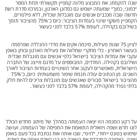
שנה להקמתו. את המבצע מלווה קמפיין תקשורתי תחת המסר
״כמוני, כמוך״ שמעתה ישמש גם כסלוגן הארגון, ובמרכזו סדרת רשת
חדשה שבה מככבים אנשים עם מוגבלות שכלית, ללא פילטרים.
הקמפיין משקף שינוי בעמדות הציבור: כיום כ־75% מהציבור תומך
בשילובם בקהילה, לעומת 57% בלבד לפני כעשור
לציון 75 שנות פעילות, סיכמה אקים את מדדי ההכללה שפרסמה
בעשור האחרון - כלי מחקרי שמלווה את פעילות הארגון ובוחן באופן
עקבי את עמדות הציבור בישראל כלפי אנשים עם מוגבלות שכלית
ושילובם בקהילה. המדדים, המבוססים על מדגם מייצג של החברה
הישראלית, מאפשרים לעקוב אחר השינויים בעמדות הציבור לאורך
השנים. מן הנתונים עולה מגמת שיפור משמעותית: כיום, כ־75%
מהציבור בישראל סבורים שאנשים עם מוגבלות צריכים להיות חלק
בלתי נפרד מהקהילה, לעומת 57% בלבד לפני כעשור.
על רקע המגמה הזו יצאה העמותה במהלך של מיתוג מחדש הכולל
לוגו חדש ושפה ויזואלית התואמת את התפיסה של העמותה, ועושה
שימוש בפונט ייחודי, ״לויט״, שבו אותה אות נכתבת בכל פעם באופן
שונה, באמירה המכבדת את השונה בין בני האדם ושמה את האדם