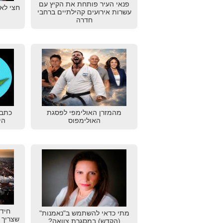
פנאי העיר פותחת את הקיץ עם
חצי לאש
עשרות אירועים קהילתיים ברחבי
חדרה
מהמזרן האולימפי לפסגת
כתב 
האולימפוס
הי
חידו
מתי כדאי להשתמש ב"נאמנות"
שצריך 
(הקדש) במסגרת צוואה?