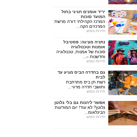
יריד אומנים חגיגי בחול
המועד סוכות
המרכז הקהילתי דורה מרשת
המרכזים הקה...
תיירות ונופש
נתניה מציגה: פסטיבל
אומנות וטכנולוגיה
סוכות של אמנות, טכנולוגיה
וחדשנות –...
תיירות ונופש
גם בחדרה הביס מגיע עד
לבית
רשת תן ביס מתרחבת
ותושבי חדרה מרווי...
תיירות ונופש
אפשר ליהנות גם בלי גלוטן
גלוטן? לא עוד! יום המודעות
הבינלאומ...
תיירות ונופש