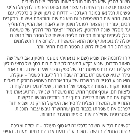
חשוב להבין שלא כל חוב מוביל לאותו מסלול. ישנם חייבים
שבטוחים שהדרך היחידה לעצור את הסיוט היא מיד לרוץ אל הליכי
פשיטת רגל (או במונח העדכני – חדלות פירעון ושיקום כלכלי). עם
זאת, המציאות המשפטית כיום היא גמישה ומותאמת אישית. במקרים
רבים, עורך דין הוצאה לפועל מיומן יודע לאבחן את התיק ולהמליץ
על מסלול שונה לחלוטין. לא תמיד "רצים" מיד להליך של פשיטת
רגל; לעיתים קרובות תפירת חליפה אישית של הסדר מול הנושים
יכולה למנוע את קריסת התא המשפחתי, לפרוס את התשלומים
בצורה נוחה ואפילו להשיג הפטר חובות מהיר יותר.
קחו לדוגמה את שגיא (שם אינו אמיתי מטעמי חיסיון), אב לשלושה
מאזור הדרום. שגיא נקלע למערבולת של חובות בסך של כחצי מיליון
שקלים בעקבות פשיטת רגל של ספק מרכזי שעבד איתו. בוקר אחד
גילה שגיא שמשכורתו בחברה שבה החל לעבוד כשכיר – עוקלה.
הוא הגיע לפגישה במשרדו של עו"ד אברהם כשהוא מרוסק מוראלית
וחסר תקווה. הצוות המקצועי של המשרד, שעליו מעידים לקוחות
כ"צוות חם, עוטף ותומך ממש כמו משפחה שנייה", הרגיע אותו מיד
ולקח את המושכות לידיים. בתוך ימים בודדים הוגשו הבקשות
המדויקות, המשרד הצליח להסיר את העיקול הדרקוני, ושגיא חזר
לפרנס את משפחתו בכבוד בזמן שהמשרד גיבש עבורו תוכנית
אסטרטגית שחילצה אותו סופית ממעגל החובות.
"פשיטת רגל או משבר כלכלי זה לא סוף העולם – זו יכולה וצריכה
להיות התחלה חדשה", מזכיר עו"ד נועם אברהם בחיוך מעודד. הטיפ