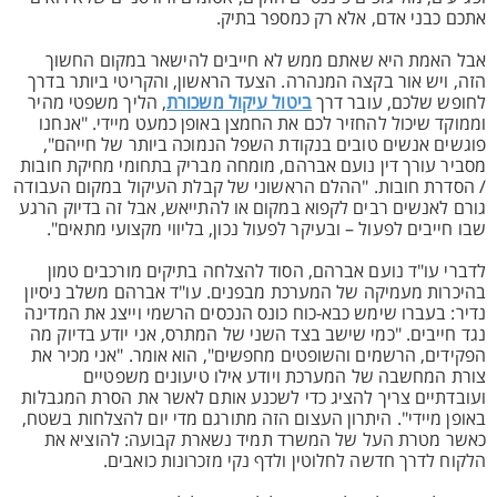
אתכם כבני אדם, אלא רק כמספר בתיק.
אבל האמת היא שאתם ממש לא חייבים להישאר במקום החשוך
הזה, ויש אור בקצה המנהרה. הצעד הראשון, והקריטי ביותר בדרך
לחופש שלכם, עובר דרך
ביטול עיקול משכורת
, הליך משפטי מהיר
וממוקד שיכול להחזיר לכם את החמצן באופן כמעט מיידי. "אנחנו
פוגשים אנשים טובים בנקודת השפל הנמוכה ביותר של חייהם",
מסביר עורך דין נועם אברהם, מומחה מבריק בתחומי מחיקת חובות
/ הסדרת חובות. "ההלם הראשוני של קבלת העיקול במקום העבודה
גורם לאנשים רבים לקפוא במקום או להתייאש, אבל זה בדיוק הרגע
שבו חייבים לפעול – ובעיקר לפעול נכון, בליווי מקצועי מתאים".
לדברי עו"ד נועם אברהם, הסוד להצלחה בתיקים מורכבים טמון
בהיכרות מעמיקה של המערכת מבפנים. עו"ד אברהם משלב ניסיון
נדיר: בעברו שימש כבא-כוח כונס הנכסים הרשמי וייצג את המדינה
נגד חייבים. "כמי שישב בצד השני של המתרס, אני יודע בדיוק מה
הפקידים, הרשמים והשופטים מחפשים", הוא אומר. "אני מכיר את
צורת המחשבה של המערכת ויודע אילו טיעונים משפטיים
ועובדתיים צריך להציג כדי לשכנע אותם לאשר את הסרת המגבלות
באופן מיידי". היתרון העצום הזה מתורגם מדי יום להצלחות בשטח,
כאשר מטרת העל של המשרד תמיד נשארת קבועה: להוציא את
הלקוח לדרך חדשה לחלוטין ולדף נקי מזכרונות כואבים.