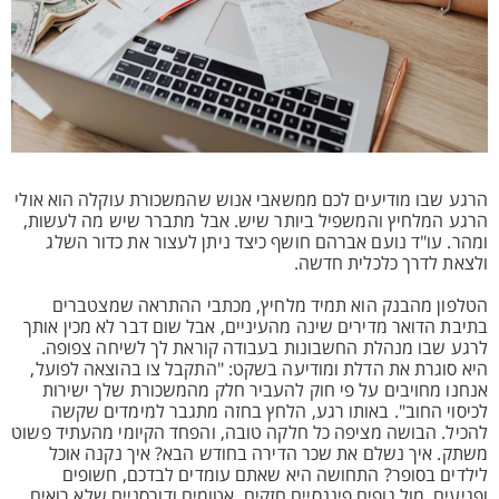
הרגע שבו מודיעים לכם ממשאבי אנוש שהמשכורת עוקלה הוא אולי
הרגע המלחיץ והמשפיל ביותר שיש. אבל מתברר שיש מה לעשות,
ומהר. עו"ד נועם אברהם חושף כיצד ניתן לעצור את כדור השלג
ולצאת לדרך כלכלית חדשה.
הטלפון מהבנק הוא תמיד מלחיץ, מכתבי ההתראה שמצטברים
בתיבת הדואר מדירים שינה מהעיניים, אבל שום דבר לא מכין אותך
לרגע שבו מנהלת החשבונות בעבודה קוראת לך לשיחה צפופה.
היא סוגרת את הדלת ומודיעה בשקט: "התקבל צו בהוצאה לפועל,
אנחנו מחויבים על פי חוק להעביר חלק מהמשכורת שלך ישירות
לכיסוי החוב". באותו רגע, הלחץ בחזה מתגבר למימדים שקשה
להכיל. הבושה מציפה כל חלקה טובה, והפחד הקיומי מהעתיד פשוט
משתק. איך נשלם את שכר הדירה בחודש הבא? איך נקנה אוכל
לילדים בסופר? התחושה היא שאתם עומדים לבדכם, חשופים
ופגיעים, מול גופים פיננסיים חזקים, אטומים ודורסניים שלא רואים