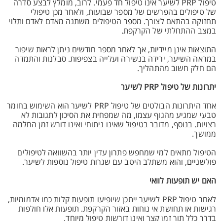
טיפול PRP לשיער אינו טיפול חד פעמי. לרוב, מומלץ לבצע סדרה
של טיפולים בהפרשים של מספר שבועות, ולאחר מכן טיפולי
תחזוקה בהתאם לצורך. מספר הטיפולים משתנה מאדם לאדם ותלוי
במצב ההתחלתי של הקרקפת.
התוצאות אינן מיידיות, אך לאחר מספר חודשים ניתן לראות שיפור
במראה השיער, ירידה בנשירה ועלייה בצפיפות. סבלנות והתמדה
הם חלק חשוב מהתהליך.
יתרונות של טיפול PRP לשיער
אחד היתרונות הבולטים של טיפול PRP לשיער הוא השימוש בחומר
טבעי שמגיע מהגוף עצמו, מה שמפחית את הסיכון לתגובות לא
רצויות. בנוסף, מדובר בטיפול שאינו ניתוחי ואינו דורש זמן החלמה
ממושך.
הטיפול מתאים למי שמחפש פתרון עדין יותר בהשוואה לטיפולים
פולשניים, והוא משתלב היטב עם שגרות טיפול נוספות לשיער.
האם יש תופעות לוואי
לאחר טיפול PRP לשיער ייתכן שיופיעו תופעות קלות כמו אדמומיות,
רגישות או תחושת אי נוחות באזור הקרקפת. תופעות אלו חולפות
בדרך כלל תוך זמן קצר ואינן דורשות טיפול מיוחד.