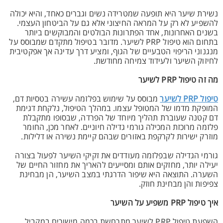
נשירת שיער היא תופעה שמטרידה נשים וגברים כאחד, והיא יכולה
להשפיע לא רק על המראה החיצוני אלא גם על הביטחון העצמי.
בשנים האחרונות, אחד הפתרונות הבולטים והמבוקשים ביותר
בתחום הוא טיפול PRP לשיער. מדובר בטיפול מתקדם שמבוסס על
מנגנוני הריפוי הטבעיים של הגוף, ומציע דרך עדינה אך אפקטיבית
לחיזוק השיער ולעידוד צמיחה מחודשת.
מה זה טיפול PRP לשיער
טיפול PRP לשיער
מבוסס על שימוש בפלזמה עשירה בטסיות דם,
המופקת מדמו של המטופל עצמו. במהלך הטיפול, נלקחת דגימת
דם קטנה שעוברת תהליך מיוחד של הפרדה, שבסופו מתקבלת
פלזמה מרוכזת המכילה גורמי גדילה חיוניים. לאחר מכן, החומר
מוזרק ישירות לקרקפת באזורים שבהם קיימת נשירה או דלילות.
גורמי הגדילה שבפלזמה מעודדים את זקיקי השיער לפעול בצורה
יעילה יותר, מחזקים אותם ומסייעים להאריך את מחזור החיים של
השערה. התוצאה היא שיפור הדרגתי במצב השיער, הן מבחינת
צפיפות והן מבחינת חוזק.
איך טיפול PRP משפיע על השיער
השפעת טיפול PRP לשיער מתרחשת בכמה מישורים במקביל.