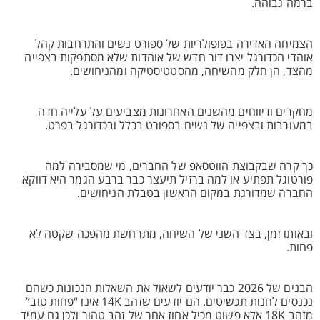
ברמה גבוהה.
הצמיחה האדירה בפופולריות של ספורט נשים והתרחבות קהל
אוהדי הכדורגל יצרו דור חדש של אוהדות שלא מסתפקות בצפייה
מהצד, הן חלק מהשיחה, מהסטטיסטיקה ומהניחושים.
מחקרים ודיווחים מהשנים האחרונות מצביעים על עלייה חדה
במעורבות ובצפייה של נשים בספורט בכלל ובכדורגל בפרט.
כך קרה שבקבוצת הווטסאפ של החברים, מי שמסבירה למה
פורטוגל תפתיע או למה ברזיל תיעצר כבר ברבע הגמר היא דווקא
החברה שמדורגת במקום הראשון בטבלת הניחושים.
ובאותו זמן, בצד השני של השיחה, מתרחשת מהפכה שקטה לא
פחות.
הבנים של 2026 כבר יודעים לשאול את השאלות הנכונות כשהם
נכנסים לחנות תכשיטים. הם יודעים שזהב 14K אינו “פחות טוב”
מזהב 18K אלא פשוט מכיל אחוז אחר של זהב טהור ולכן גם עמיד