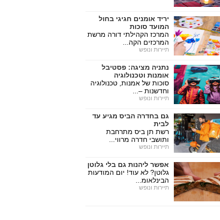
יריד אומנים חגיגי בחול
המועד סוכות
המרכז הקהילתי דורה מרשת
המרכזים הקה...
תיירות ונופש
נתניה מציגה: פסטיבל
אומנות וטכנולוגיה
סוכות של אמנות, טכנולוגיה
וחדשנות –...
תיירות ונופש
גם בחדרה הביס מגיע עד
לבית
רשת תן ביס מתרחבת
ותושבי חדרה מרווי...
תיירות ונופש
אפשר ליהנות גם בלי גלוטן
גלוטן? לא עוד! יום המודעות
הבינלאומ...
תיירות ונופש