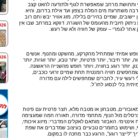
נקי ותחושת מרחב שמאפשרת לגוף ולתודעה להאט קצב
 משתרעת מים המלח בצפון ועד אילת בדרום, והיא
יישובים, שמיים בהירים בלילה, מזג אוויר יבש וחם רוב
ניתוק חיובית מהעומס של השגרה. דווקא במרחב שבו אין
 7:59
אחר לגמרי – עומק של חוויה ולא של רעש.
ופש אמיתי שמתחיל מהקרקע, מהשקט ומהנוף. אנשים
 7:58
, יותר חיבור, יותר פרטיות, יותר טבע, יותר זוגיות, יותר
ון, יותר רוגע בחוויה, ויותר חופש מהשנייה הראשונה.
מחפשים חוויה רומנטית תחת שמיים זרועי כוכבים,
 רעשי עיר, לחברים שמחפשים לילה עם מדורה
יתית בלי לנסוע לחו"ל.
אובזרים, מטבחון או מטבח מלא, חצר פרטית עם פינות
, ערסלים מול הנוף, מתחמי מדורה, תאורה חמה שמעצימה
אינטימי. האבזור מותאם לאקלים המדברי: מיזוג איכותי,
וף, ושימוש בחומרים טבעיים בעיצוב שמדברים את שפת
 “לייצר רוגע”, הרוגע כבר מחכה לו במקום.