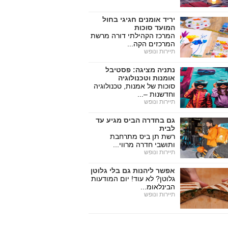
יריד אומנים חגיגי בחול
המועד סוכות
המרכז הקהילתי דורה מרשת
המרכזים הקה...
תיירות ונופש
נתניה מציגה: פסטיבל
אומנות וטכנולוגיה
סוכות של אמנות, טכנולוגיה
וחדשנות –...
תיירות ונופש
גם בחדרה הביס מגיע עד
לבית
רשת תן ביס מתרחבת
ותושבי חדרה מרווי...
תיירות ונופש
אפשר ליהנות גם בלי גלוטן
גלוטן? לא עוד! יום המודעות
הבינלאומ...
תיירות ונופש