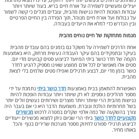
כשהזמנים הולכים ונעשים יותר ויותר דחוקים, עלינו למצוא פתרונות
יעילים ומעשיים לשמירה על אורח חיים בריא. בעוד שיותר ויותר
עבודות הופכות להיות נגישות מהבית, עובדים מגלים כי קשה לשמור
על גבולות ועל אורח חיים מנוהל, תוך הפרדה בין החיים הפרטיים
ובין הנדרש כדי למלא את היעדים בעבודה.
מגמות מתחזקות של חיים נוחים מהבית
אחת הדרכים לשמירה על משקל גם בזמנים בהם עובדים מהבית
בעיקר ובתפקידים בהם עיקר העבודה נעשית מרחוק, היא באמצעות
הקמה של חדר כושר ביתי המיועד לביצוע סטים קבועים מדי יום.
סטים אלו מאפשרים לכל אדם ממוצע שאינו מספיק להגיע לחדר
כושר בזמן מדי יום, לבצע תרגילים ואפילו סטים שלמים בלי לצאת
מהבית.
האפשרות להתאמן בבית באמצעות
חדר כושר ביתי
נתמכת על ידי
מספר תהליכים נוספים: לא רק שיותר ויותר עבודות הופכות להיות
נגישות מהבית הרי שיותר ויותר מוצרים ושירותים נעשים זולים יותר
בשל תחרותיות הולכת וגוברת. משמעות הדבר היא כי אם בעבר היה
צורך בהשקעה של כמה אלפי שקלים במטרה לרכוש
מכשירים
מקצועיים לחדר כושר
ביתי הרי שכיום ניתן למצוא מכשירים ייעודיים
לביצוע תרגילי ספורט לחיזוק מספר מערכות שרירים בגוף והכל
באותו מחיר.