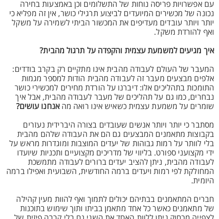
עם אפשרויות פריסה נוחות של התשלומים וכן באמצעות בחירה
נכונה של מכשירים המיועדים לביצוע תרגילי כושר, אין זה מפליא כי
יותר ויותר עובדים מעדיפים את המכשור הביתי לשמירה על משקל
ואף להורדת משקל.
איך מגיעים למשמעת עצמית והקפדה על תרגול מהבית?
המעבר של העולם לעבודה מהבית אינו מתקיים רק בקרב בודדים:
אלפים מבצעים מעבר זה לעבודה מהבית הודות למספר מגמות
התומכות בתהליכים אלו: דיברנו על הורדת מחירים למכשירי כושר
נבחרים, כמו גם על תהליכים של מעבר לעבודה מהבית, אבל איך
שומרים על משמעת עצמית כשאיש אינו רואה מה
אנחנו עושים?
מסתבר כי יותר ויותר אנשים שעובדים בצורה היברידית נעזרים
בקבוצות מתאמנים המבצעים גם הם את העבודה שלהם מהבית
בלי לוותר על רמות גבוהות של יעדים המוצבות ומוגדרות מראש על
ידי מקצועני ספורט. בליווי של מדריכים מקצועיים ותכניות שיועדו
לעבודה מהבית, ניתן להציב יעדים ברורים לעבודה מתמשכת
המחולקת לפי רמות ויעדים ברמה החודשית, השבועית ואפילו ברמה
היומית.
חברים המתאמנים בבתיהם יכולים לתמוך ואף להוות מעין קהילה
של מתאמנים כאשר כל אחד מתאמן בביתו ותוך שימוש בתוכנות
לצפייה מרחוק ניתן ללוות האחד את השני גם בלי קרבה פיזית של