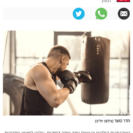
ממומן
חדר כושר
(צילום: יח"צ)