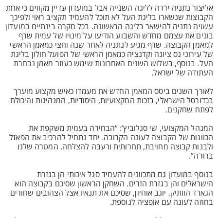
אליצור נתניה ירדה לליגה השנייה אבל במועדון עדיין מקווים כי אחת
הקבוצות שנשארו בליגת העל לא תוכל להעמיד תקציב ראוי ולפיכך
עשויה נתניה להישאר בליגה הראשונה. בכל מקרה בינתיים במועדון
בונים את עצמם מחדש והשבוע הודיעו על מינויו של עמית שרף
למאמן הקבוצה. שרף מגיע לנתניה לאחר שנה וחצי כמאמן הראשי
של עירוני נס ציונה וקדנציה כמאמן הראשי של הפועל חולון בליגת
העל. בנוסף, בשלוש השנים האחרונות שימש כעוזר מאמן נבחרת
העתודה של ישראל.
לאורך השנים ביסס המאמן החדש את מעמדו כאיש מקצוע מוערך
בכדורסל הישראלי, בזכות המקצועיות, היסודיות, המנהיגות והיכולת
לפתח שחקנים.
המנהל המקצועי, שי סגלוביץ’: “הבחירה בעמית משקפת את
הכוונות של הקבוצה לעונה הקרובה. יחד נתחיל להרכיב את הפאזל
ולבנות קבוצה מחויבת, תחרותית ורעבה להצלחה. המטרה שלנו
ברורה”.
בנוסף במועדון גם מתכוונים להעמיד סגל איכותי הן בגזרת
הישראלים והן בגזרת הזרים. השחקן הראשון שסיכם בקבוצה הוא
הגארד הוותיק, יוגב אוחיון, שסיכם את תנאיו אצל הצהובים שחורים
בחוזה לעונה עם אופציה לנוספת.