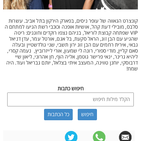
קונצרט הגאווה של עופר ניסים, בפארק הירקון בתל אביב. עשרות
סלבס, מובילי דעת קהל, אושיות אופנה וכוכבי רשת הגיעו למתחם ה
VIP שפתחה קבוצת לוריאל, בניהם נצפו רוקדים וחוגגים: ריטה
שהגיע עם הבן זוג, הראל סקעת, בל אגם, אורטל עמר, עדן דניאל
גבאי, אירית רחמים עם הבן זוג ירון תשבי, שני גולדשטיין ובעלה
סאם קליין, מודי ספורי, רונה לי שמעון, אורי לייזרוביץ, נעמה קסרי,
ליהיא גרינר, ינאי פרישר גוטמן, אליה הוף, חן אהרוני, ליאון שיי
דרבוסקי, יוחנן טווינה, המעצב איתי בצלאל, יותם גבריאל ועוד. היה
שמח!
חיפוש כתבות
כל הכתבות