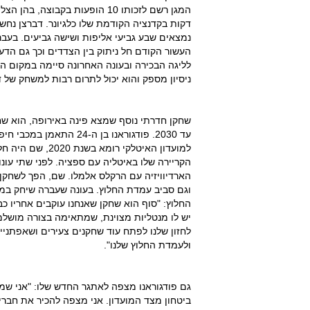
דקות בקדנציה הקודמת שלו כלגיונר. דברצן נח
נמצאים שבע גביעי אליפות ושישה גביעים. בע
לליגה הבכירה ובעונה האחרונה סיימה במקום הרב
ניסיון מספק והוא יכול לתרום רבות למשחק של ד
שחקן חדרתי נוסף שמצא פינה באירופה, הוא שחק
עד 2030. פודגוראנו בן ה
למועדון האיטלקי 
הקריירה שלו באיטליה עם ספציה. לפני שתי עונות,
הארדיוויזיה עם הרקלס אלמלו. שם, הפך לשחקן ק
וגם סביב עמדת החלוץ. בעונה שעברה שיחק במכ
החלוץ: "סוף הוא שחקן שאנחנו עוקבים אחריו כבר
יש לו מנטליות מצוינת, שמתאימה בצורה מושלמ
לחזון שלנו לפתח עוד שחקנים צעירים ושאפתניים
ולעמדת החלוץ שלנו".
גם פודגוראנו מצפה לאתגר החדש שלו: "אני שמ
ביטחון מצד המועדון. אני מצפה להכיר את חברי