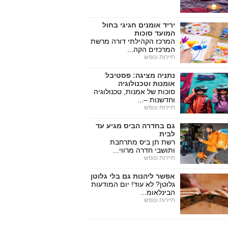
יריד אומנים חגיגי בחול
המועד סוכות
המרכז הקהילתי דורה מרשת
המרכזים הקה...
תיירות ונופש
נתניה מציגה: פסטיבל
אומנות וטכנולוגיה
סוכות של אמנות, טכנולוגיה
וחדשנות –...
תיירות ונופש
גם בחדרה הביס מגיע עד
לבית
רשת תן ביס מתרחבת
ותושבי חדרה מרווי...
תיירות ונופש
אפשר ליהנות גם בלי גלוטן
גלוטן? לא עוד! יום המודעות
הבינלאומ...
תיירות ונופש