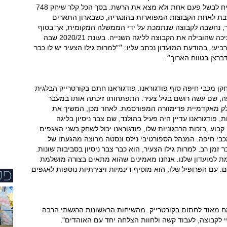
המגן רשם לזכותו 10 הופעות בקבוצה, בהן הצליח לבשל פעם אחת ולא מצא את הרשת. בסך הכל קלר שיחק 748
שבת לאחת הקבוצות המפוארות בהונגריה, כשבארון התארים
בר, נחשבה לקבוצה שנתמכת על ידי הממשלה המקומית, אך בסוף
העשור הקודם חל ניתוק בין הצדדים וכך גם הדעיכה שהובילה את הקבוצה לליגה השנייה. בעונת 2020/21 שבה
יעי. בהודעת המועדון נכתב עליו: ״"למרות גילו הצעיר יש לו כבר
ברצן בטווח הארוך״.
ן מכבי חיפה סוף פודגוראנו. פודגוראנו חתם בקורטרייק הבלגית
-24 התאמן במכבי חיפה, שם עשה רושם בגיל צעיר. התפתחותו זיכתה אותו במעבר
רומא בשנת 2020, שם היה חלק מאקדמיית פרימוורה המפורסמת. לאחר מכן, המשיך את
 פודגוראנו עדיין היה פעיל בהולנד, שם צבר ניסיון בליגה
בוע. בזכות הרבגוניות שלו, פודגוראנו יכול לשחק בשני האגפים
בי חיפה. המנהל הספורטיבי נילס ונסטה מרוצה מהגעתו של
 זמן רב. למרות גילו הצעיר, הוא כבר צבר ניסיון בסביבות שונות.
ת למועדון שלנו. אנחנו מאמינים שהוא מתאים בצורה מושלמת
. עם הפרופיל שלו, הוא מוסיף דינמיות ויצירתיות נוספות לאגפים
ח מאוד לחתום בקורטרייק. מהשיחות הראשונות הרגשתי הרבה
י לקבוצה, לעבוד קשה ולחוות הצלחה יחד עם האוהדים".