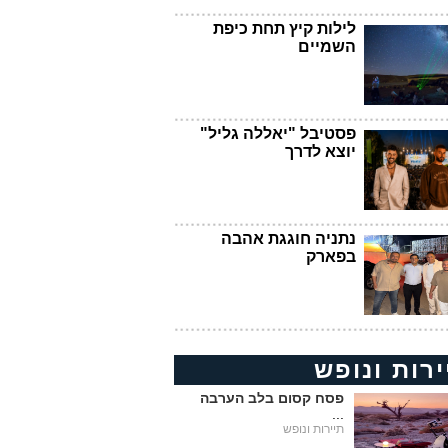
לילות קיץ תחת כיפת
השמיים
פסטיבל "יאללה גליל"
יוצא לדרך
נתניה חוגגת אהבה
בפארק
ירות ונופש
פסח קסום בלב הערבה
...
תיירות ונופש