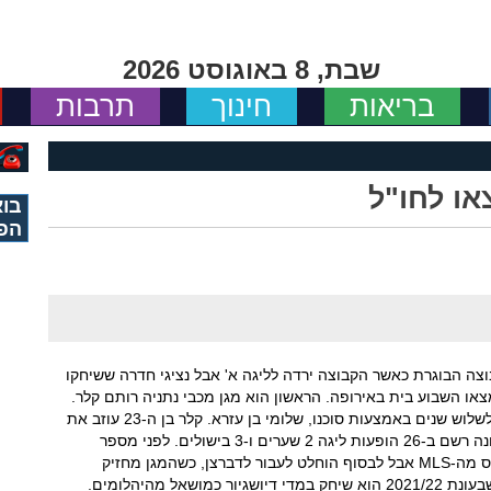
שבת, 8 באוגוסט 2026
בריאות
חינוך
תרבות
או לחו"ל
בוא
הפ
צה הבוגרת כאשר הקבוצה ירדה לליגה א' אבל נציגי חדרה ששיחקו
או השבוע בית באירופה. הראשון הוא מגן מכבי נתניה רותם קלר.
המגן השמאלי חתם בדברצן ההונגרית על חוזה לשלוש שנים באמצעות סוכנו, שלומי בן עזרא. קלר בן ה-23 עוזב את
נתניה אחרי חמש עונות במדיה, כשבעונה האחרונה רשם ב-26 הופעות ליגה 2 שערים ו-3 בישולים. לפני מספר
שבועות הייתה התעניינות גם מוונקובר ווייטקאפס מה-MLS אבל לבסוף הוחלט לעבור לדברצן, כשהמגן מחזיק
בדרכון הונגרי. הליגה ההונגרית לא זרה לקלר, כשבעונת 2021/22 הוא שיחק במדי דיושגיור כמושאל מהיהלומים.