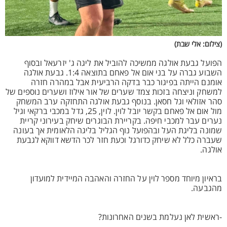
(צילום: אלי שבת)
הפועל גבעת אולגה ממשיכה להוביל את ליגה ג' יזרעאל ובסוף
השבוע גברה על בני אום אל פאחם בתוצאה 1:4. גבעת אולגה
אומנם הייתה בפיגור כבר בדקה הרביעית אבל במהרה חזרה
למשחק וניצחה בזכות צמד שערים של אור אילוז ושערים נוספים של
סהר אזולאי וגל חסאן. בנוסף גבעת אולגה התחזקה ערב המשחק
מול אום אל פאחם בקשר יובל לוין. לוין, 25, גדל במכבי ברקאי וגיל
נערים עבר למכבי חיפה. בקריירת הבוגרים שיחק בעירוני קריית
שמונה בליגת העל ובהפועל נוף הגליל בליגה הלאומית אך בעונה
שעברה כלל לא שיחק כדורגל וכעת חזר לכר הדשא דווקא לגבעת
אולגה.
בראיון מיוחד מספר לוין על החזרה והאהבה המיידית למועדון
מהגבעה.
-ראשית לאן נעלמת בשנים האחרונות?