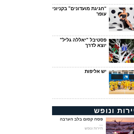
“חגיגת מועדונים” בקניוני
עופר
פסטיבל "יאללה גליל"
יוצא לדרך
יש אליפות
ירות ונופש
פסח קסום בלב הערבה
...
תיירות ונופש