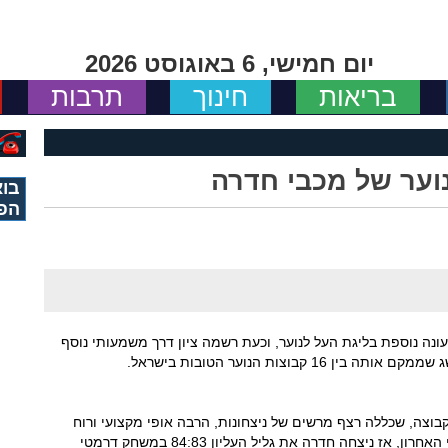
יום חמישי, 6 באוגוסט 2026
בריאות
חינוך
תרבות
וער של מכבי חדרה
בוא
הפ
נה נוספת בליגת העל לנוער, וכעת רשמה ציון דרך משמעותי נוסף
בוצות הנוער הטובות בישראל.
וצה, שכללה רצף מרשים של ניצחונות, הרבה אופי מקצועי ורוח
לחימה. אחד מרגעי השיא של העונה הגיע בשישי האחרון, אז ניצחה חדרה את גליל העליון 84:83 במשחק דרמטי