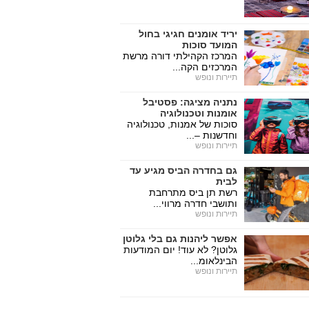
יריד אומנים חגיגי בחול
המועד סוכות
המרכז הקהילתי דורה מרשת
המרכזים הקה...
תיירות ונופש
נתניה מציגה: פסטיבל
אומנות וטכנולוגיה
סוכות של אמנות, טכנולוגיה
וחדשנות –...
תיירות ונופש
גם בחדרה הביס מגיע עד
לבית
רשת תן ביס מתרחבת
ותושבי חדרה מרווי...
תיירות ונופש
אפשר ליהנות גם בלי גלוטן
גלוטן? לא עוד! יום המודעות
הבינלאומ...
תיירות ונופש