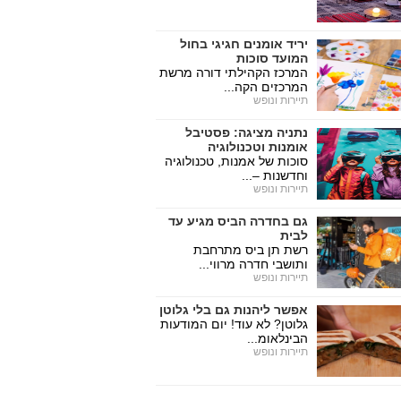
יריד אומנים חגיגי בחול
המועד סוכות
המרכז הקהילתי דורה מרשת
המרכזים הקה...
תיירות ונופש
נתניה מציגה: פסטיבל
אומנות וטכנולוגיה
סוכות של אמנות, טכנולוגיה
וחדשנות –...
תיירות ונופש
גם בחדרה הביס מגיע עד
לבית
רשת תן ביס מתרחבת
ותושבי חדרה מרווי...
תיירות ונופש
אפשר ליהנות גם בלי גלוטן
גלוטן? לא עוד! יום המודעות
הבינלאומ...
תיירות ונופש