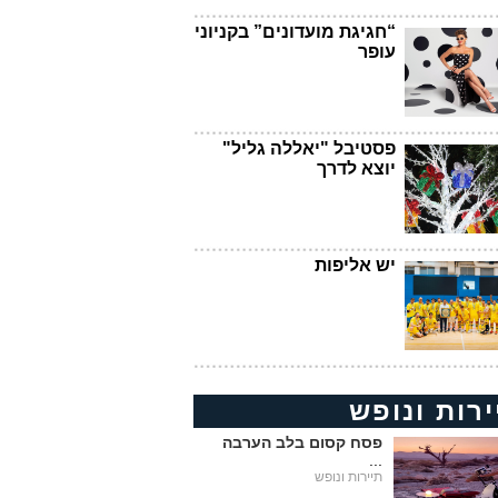
“חגיגת מועדונים” בקניוני
עופר
פסטיבל "יאללה גליל"
יוצא לדרך
יש אליפות
ירות ונופש
פסח קסום בלב הערבה
...
תיירות ונופש