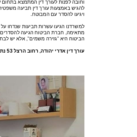
וחובה לפנות לעורך דין המתמצא בתחום ע
להגיש באמצעות עורך דין תביעה משפטית
ויגיעו להסדר עם המבוטח.
למשרדנו הגיעו עשרות תביעות שנדחו על 
מתאימה, חברת הביטוח הגיעה להסדרים נ
הביטוח היא "גזירה משמים", אלא יש לבחון
עורך דין אדרי יהודה, רחוב הרצל 53 נתניה, טלפון 09-8845320 מייל edri1.law@gmail.com