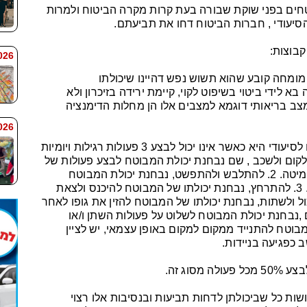
חים בפני שוקת שבורה בעת קרות מקרה הביטוח ולמרות
סיעודי , חברות הביטוח דחו את תביעתם.
בוצות:
 7:59
ומחה קובע שהוא תשוש נפש דהיינו שיכולתו
א לידי ביטוי בשיפוט לקוי, קיימת ירידה בזיכרון ולא
ב בריאותי דוגמא למצבים אלו הן מחלות הדימנציה
 7:58
הקבוצה השנייה שבה יכול להחשב מבוטח לסיעודי היא כאשר אינו יכול לבצע 3 פעולות רגילות ויומיות
וך שש פעולות שמצוינות בפוליסה : 1. לקום ולשכב , שם נבחנת יכולת המבוטח לבצע פעולות של
מעברים כולל קימה וישיבה על כסא או על מיטה. 2. להתלבש ולהתפשט, נבחנת יכולת המבוטח
להתלבש ולפשוט את בגדיו בכוחות עצמו . 3. להתרחץ, נבחנת יכולתו של המבוטח להיכנס ולצאת
/אמבטיה בכוחות עצמו. 4. לאכול ולשתות, נבחנת יכולתו של המבוטח להזין את גופו לאחר
שלוט על הסוגרים ,נבחנת יכולת המבוטח לשלוט על פעולות השתן ו/או
ו של המבוטח להתנייד ממקום למקום באופן עצמאי, יש לציין
 כפגיעה בניידות.
וג זה.
ות כל שביכולתן לדחות תביעות ובנסיבות אלו רצוי