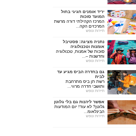
יריד אומנים חגיגי בחול
המועד סוכות
המרכז הקהילתי דורה מרשת
המרכזים הקה...
תיירות ונופש
נתניה מציגה: פסטיבל
אומנות וטכנולוגיה
סוכות של אמנות, טכנולוגיה
וחדשנות –...
תיירות ונופש
גם בחדרה הביס מגיע עד
לבית
רשת תן ביס מתרחבת
ותושבי חדרה מרווי...
תיירות ונופש
אפשר ליהנות גם בלי גלוטן
גלוטן? לא עוד! יום המודעות
הבינלאומ...
תיירות ונופש