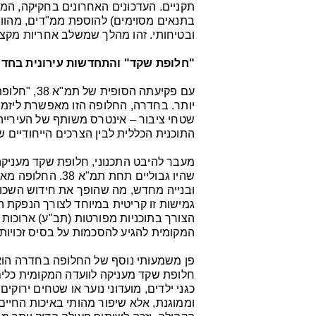
תקניים. העדכונים האחרונים בחקיקה, המ
בתנאים מסוימים) להוספת ממ"דים, מהווים
ובטיחותי. זהו מהלך שמשלב אחריות מקצו
"חלופת שקד" והתחדשות עירונית בחד
עם פקיעתה ה
יותר. בחדרה, החלופה הזו מאפשרת ליזמי
שטחי ציבור – אינטרס משותף של העירייה
התוכנית הכללית לבין הצרכים הייחודיים 
מעבר להיבט התכנוני, חלופת שקד מעניקה
ובנייה מחדש, מה שהופך את חידוש השכונות
גמישות זו קריטית במיוחד לצורך הנפקת 
הצורך בתוכניות מפורטות (תב"ע) ארוכות
המקומית להגיע להסכמות על בסיס זכויות
פן משמעותי נוסף של החלופה בחדרה הוא
חלופת שקד מעניקה לוועדה המקומית כלים
כגני ילדים, מועדוני נוער או שטחים ירו
וממוגנת, אלא שיפור מהותי באיכות החיים