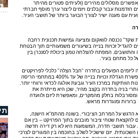
אפשרים מסלולים מהירים (ולעיתים פטורים מהיתר
 הזדמנות עבור קבלנים ויזמים ליצור ערך מוסף חברתי
עית עם מענה ישיר לצורך הבוער ביותר של תושבי העיר.
רה
סופית של תמ"א 38, "חלופת שקד" נכנסה לוואקום ומציעה גמישות תכנונית רחבה
ם להגדיל זכויות בנייה בשיעורים משמעותיים תוך הבטחת
 והתושבים. המפתח להצלחה טמון ביכולת לסנכרן בין
של כל מתחם בעיר.
 ליזמים הפועלים בחדרה "חבל הצלה" כלכלי לפרויקטים
שהיו גבוליים תחת תמ"א 38. החלופה מאפשרת הגדלת זכויות בנייה של עד 400% במתחמי הריסה
 הוותיקות במרכז העיר וגבעת אולגה לכדאי ורווחי יותר.
התרי בניה בחדרה בקצב מהיר, שכן היא מייתרת את
 ומסורבלות בחלק מהמקרים, ומאפשרת ליזם ולוועדה
 ברורות ומוגדרות מראש.
תי
 הדגש על המרחב הציבורי. בשונה מהתמ"א הישנה,
 להקצאת שטחי ציבור מובנים בתוך הפרויקט – בין אם
קים. עבור תושבי חדרה, המשמעות היא לא רק דירה חדשה
 השכונתית. יזם שישכיל לשלב בחוכמה בין המגורים לצרכי