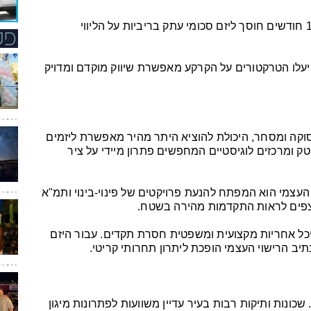
עלויות מימון: קיצור הליך הרישוי ב-6 עד 12 חודשים חוסך ליזם סכומי עתק בריביות על הליווי
 יעלו הטרקטורים על הקרקע מאפשרת שיווק מוקדם ומדויק
וקה ומסחר, היכולת להוציא היתר מהיר מאפשרת ליזמים
ק ומרכזים לוגיסטיים המחפשים פתרון מיידי על ציר
 העצמי הוא המפתח להנעת פרויקטים של פינוי-בינוי ותמ"א
צפים לראות התקדמות מהירה בשטח.
כל אחריות מקצועית ומשפטית חסרת תקדים. עבור היזם
תיב הרישוי העצמי הופכת ליתרון תחרותי קריטי.
שכונות ותיקות רבות בעיר עדיין משוועות לפתרונות מיגון