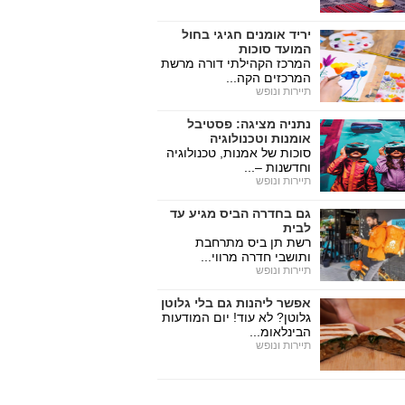
יריד אומנים חגיגי בחול
המועד סוכות
המרכז הקהילתי דורה מרשת
המרכזים הקה...
תיירות ונופש
נתניה מציגה: פסטיבל
אומנות וטכנולוגיה
סוכות של אמנות, טכנולוגיה
וחדשנות –...
תיירות ונופש
גם בחדרה הביס מגיע עד
לבית
רשת תן ביס מתרחבת
ותושבי חדרה מרווי...
תיירות ונופש
אפשר ליהנות גם בלי גלוטן
גלוטן? לא עוד! יום המודעות
הבינלאומ...
תיירות ונופש