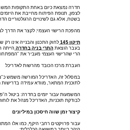
חדרה נמצאת כיום באחת התקופות המשמעות
לצפון, תנופת הפיתוח מחייבת את היזמים
בשטח, אלא גם לשינויים הרגולטוריים הדר
מהפכת הרישוי העצמי: לקצר את הדרך למ
תיקון 145
לחוק התכנון והבנייה אינו רק ש
בעבר הוצאת
התרי בניה בחדרה
הייתה ת
הרי שהרישוי העצמי מעביר את "המפתחות
העברת מרכז הכובד מהרשות לאדריכל
במסלול זה, האדריכל המורשה משמש כ"מ
לתוכנית המתאר, מוודא עמידה בדרישות ה
המשמעות עבור יזמים בחדרה: ביטול ה"פק
לבודקת תוכניות, האדריכל מנהל את לוחות
קיצור זמן שווה חיסכון במיליונים
עבור פרויקטים רחבי היקף, כמו אלו המתוכ
היקר ביותר במשוואה הכלכלית: