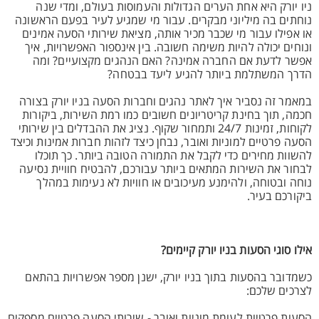
ניו יורק היא אחת הערים הגדולות והעמוסות בעולם, ומדי שנה
נוחתים בה מיליוני מבקרים. עבור מי שמגיע לעיר בפעם הראשונה
או אפילו עבור מי שכבר מכיר אותה, מציאת שירותי הסעה אמינים
ונוחים יכולה להיות משימה חשובה. בין אינספור האפשרויות, איך
אפשר לדעת אם החברה אמינה? האם הנהגים מקצועיים? ומה
הדרך המשתלמת ביותר להגיע ליעד בבטחה?
במאמר זה נסביר איך לאתר נהגים וחברות הסעה בניו יורק בצורה
חכמה, תוך בחינת קריטריונים חשובים כמו רמת השירות, ביקורות
לקוחות, זמינות 24/7 ותמחור שקוף. נציג את ההבדלים בין שירותי
הסעה פרטיים למוניות ואובר, נבחן כיצד לזהות חברות אמינות וכיצד
להשוות מחירים כדי לקבל את התמורה הטובה ביותר. כך תוכלו
לבחור את השירות המתאים ביותר עבורכם, להבטיח חוויית נסיעה
נוחה ובטוחה, ולהימנע מעיכובים או חוויות לא נעימות במהלך
ביקורכם בעיר.
אילו סוגי הסעות בניו יורק קיימים?
כשמדובר בהסעות בתוך בניו יורק, ישנן מספר אפשרויות בהתאם
לצרכים שלכם:
הסעות פרטיות לעומת מוניות ואובר - שירותי הסעה פרטיים מספקים