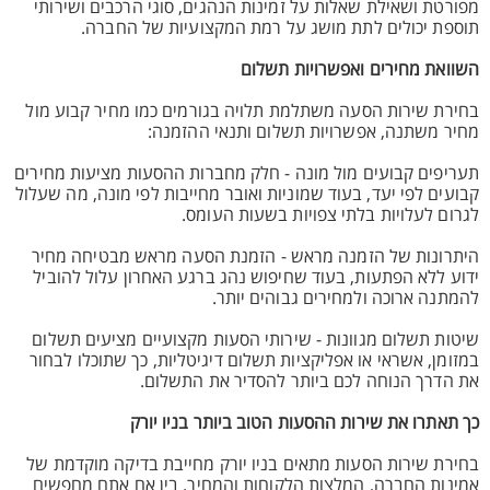
מפורטת ושאילת שאלות על זמינות הנהגים, סוגי הרכבים ושירותי
תוספת יכולים לתת מושג על רמת המקצועיות של החברה.
השוואת מחירים ואפשרויות תשלום
בחירת שירות הסעה משתלמת תלויה בגורמים כמו מחיר קבוע מול
מחיר משתנה, אפשרויות תשלום ותנאי ההזמנה:
תעריפים קבועים מול מונה - חלק מחברות ההסעות מציעות מחירים
קבועים לפי יעד, בעוד שמוניות ואובר מחייבות לפי מונה, מה שעלול
לגרום לעלויות בלתי צפויות בשעות העומס.
היתרונות של הזמנה מראש - הזמנת הסעה מראש מבטיחה מחיר
ידוע ללא הפתעות, בעוד שחיפוש נהג ברגע האחרון עלול להוביל
להמתנה ארוכה ולמחירים גבוהים יותר.
שיטות תשלום מגוונות - שירותי הסעות מקצועיים מציעים תשלום
במזומן, אשראי או אפליקציות תשלום דיגיטליות, כך שתוכלו לבחור
את הדרך הנוחה לכם ביותר להסדיר את התשלום.
כך תאתרו את שירות ההסעות הטוב ביותר בניו יורק
בחירת שירות הסעות מתאים בניו יורק מחייבת בדיקה מוקדמת של
אמינות החברה, המלצות הלקוחות והמחיר. בין אם אתם מחפשים