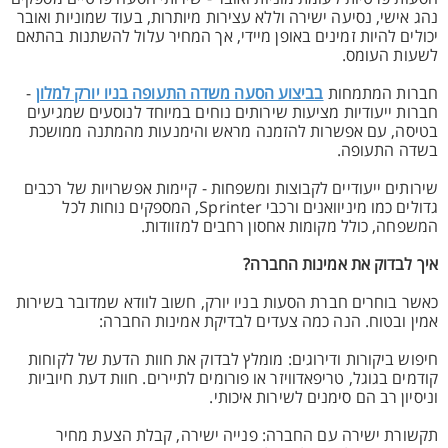
נהג אישי, נסיעה ישירה וללא עצירות מיותרות, בעוד שמוניות ואובר
יכולים להיות זמינים באופן מיידי, אך המחיר עלול להשתנות בהתאם
לשעות העומס.
חברות המתמחות
בביצוע הסעה משדה התעופה בניו יורק למלון
-
חברות ייעודיות מציעות שירותים נוחים במיוחד לנוסעים שמגיעים
בטיסה, עם אפשרות להזמנה מראש והימנעות מהמתנה ממושכת
בשדה התעופה.
שירותים ייעודיים לקבוצות ומשפחות - קיימות אפשרויות של רכבים
גדולים כמו מיניוואנים ורכבי Sprinter, המספקים נוחות לכל
המשפחה, כולל מקומות אחסון רחבים למזוודות.
איך לבדוק את אמינות החברה?
כאשר בוחרים חברת הסעות בניו יורק, חשוב לוודא שמדובר בשירות
אמין ובטוח. הנה כמה צעדים לבדיקת אמינות החברה:
חיפוש ביקורות ודירוגים: מומלץ לבדוק את חוות הדעת של לקוחות
קודמים בגוגל, טריפאדוויזר או פורומים לתיירים. חוות דעת חיוביות
וניסיון רב הם סימנים לשירות איכותי.
תקשורת ישירה עם החברה: פנייה ישירה, קבלת הצעת מחיר