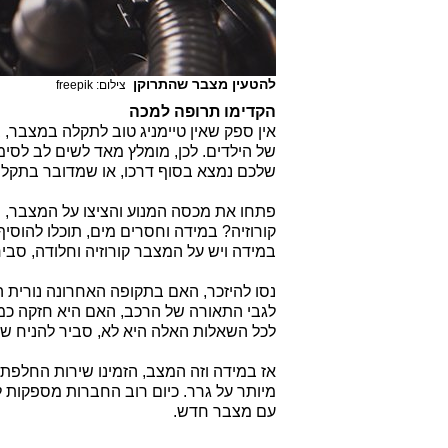
להטעין מצבר שהתרוקן
צילום: freepik
הקדימו תרופה למכה
אין ספק שאין טיימניג טוב לתקלה במצבר
של הילדים. לכן, מומלץ מאד לשים לב לס
שלכם נמצא בסוף דרכו, או שמדובר בתקלה
פתחו את מכסה המנוע והציצו על המצבר, ה
קורוזיה? במידה וחסרים מים, תוכלו להוסי
במידה ויש על המצבר קורוזיה וחלודה, סביר
נסו להיזכר, האם בתקופה האחרונה נורית
לגבי התאורה של הרכב, האם היא חזקה כמ
לכל השאלות האלה היא לא, סביר להניח שז
אז במידה וזה המצב, הזמינו שירות החלפת
מיותר על גרר. כיום רוב החברות מספקות 
עם מצבר חדש.