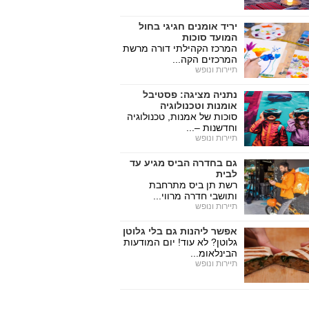
יריד אומנים חגיגי בחול
המועד סוכות
המרכז הקהילתי דורה מרשת
המרכזים הקה...
תיירות ונופש
נתניה מציגה: פסטיבל
אומנות וטכנולוגיה
סוכות של אמנות, טכנולוגיה
וחדשנות –...
תיירות ונופש
גם בחדרה הביס מגיע עד
לבית
רשת תן ביס מתרחבת
ותושבי חדרה מרווי...
תיירות ונופש
אפשר ליהנות גם בלי גלוטן
גלוטן? לא עוד! יום המודעות
הבינלאומ...
תיירות ונופש