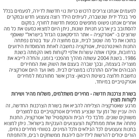
לפעמים אנחנו צריכים לרכוש כריות נוי חדשות לדירה, לפעמים בכלל
סיר בגלל ידית שנשברה, לעיתים הילד רוצה צעצוע חדש ובמקרים
אחרים אנחנו פשוט מחפשים כפפות חדשות לחורף. במקום
להסתובב בין ארבע חנויות שונות, ניתן היום למצוא כמעט את כל מה
שרוצים ב- "אטרקציה – אתר הדיסקאונט הגדול בישראל" שאוסף
בתוכו את כל מה שטוב לבית, וגם מחוצה לו. עוד בטרם נפתחה
החנות האינטרנטית, אטרקציה נחשבה לאחת מהמוסדות הידועים
ברחובות, ופקדו אותה עשרות אלפי לקוחות מאז הקמתה בשנת
1986. בשנת 2004 עשתה מהלך מהפכני בזמנו, והחלה לייבא את
מוצריה בעצמה, ובכך שברה בעצם את השוק ואת המחירים
הגבוהים אליהם התרגלנו במוצרים לבית. מאז ועד היום אטרקציה
נחשבת חלוצה בשיטת היבואן- צרכן אשר מתורגמת למחירים
אטרקטיביים במיוחד.
בשורת צרכנות חדשה - מחירים משתלמים, משלוח מהיר ושירות
לקוחות מצוין
מרגע שאטרקציה הצליחה להביא את בשורת הצרכנות החדשה, זה
היה עניין של זמן עד שנציע מחירים אטרקטיביים גם למוצרים
משווקים שונים. מלבד כלי הבית והטקסטיל של אטרקציה, החנות
פתחה את אחת ממחלקות הצעצועים הענקיות בישראל. ניתן למצוא
בחנות צעצועים לכל הגילאים ולכל המינים. בטווחי מחירים נוחים,
הורים יכולים להרשות לילדיהם ליהנות ממשחקים רבים, ולהתפתח