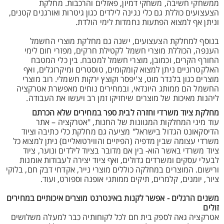
ממשחקי חשיבה, משחקי דמיון, פאזלים והרכבות. מחלקת
הצעצועים כוללת גם כלי נגינה לילדים כגון גיטרות ואורגנים קטנים,
וניתן אף למצוא הפתעות נחמדות לימי הולדת.
בנוסף למחלקת הצעצועים, ישנה גם מחלקת מוצרי החשמל
הענפה, הכוללת מוצרי חשמל לקטילת חרקים, מפזרי חום לימי
החורף הקרים, וכמובן, מוצרי חשמל למטבח. בין כלי המטבח
האלקטרוניים ניתן למצוא קומקומים, טוסטרים ומיקרוגלים, ואף
מוצרים כגון בלנדר מוט, צ'יפסר וקוצץ ירקות חשמלי. רוב מוצרי
החשמל הם ממותג היונדאי, ובמחירים נוחים מאפשרת אטרקציה
ליהנות מאיכות של מוצרים שיחזיקו זמן רב ויעשו את העבודה.
מחלקת ציוד משרדי וחזרה לבית ספר במחירים שלא הכרתם
עוד מיני המחלקות המגוונות של החנות, "אטרקציה – אתר
הדיסקאונט הגדול בישראל" מציעה גם מחלקת כלי כתיבה וציוד
משרדי עצומה שבין מדפיה (הפיזיים והווירטואליים) ניתן למצוא כל
ציוד משרדי באשר הוא- בין אם מדובר בציוד לילדים ונוער, ציוד
לבעלי עסקים ומשרדים גדולים, ואף ציוד יצירה לעבודות אומנות
ורישום. המוצרים במחלקה כוללים מוצרי נייר, אקדחי דבק חם, בלוקי
ציור, יומנים, קלמרים, תיקים ממותגי אופנה וספורט, ועוד.
משנים הרגלים - אפשר לקנות באינטרנט מוצרים איכותיים במחירים
זולים
אטרקציה גאה לספק בית חם לכל לקוחותיה כבר למעלה משלושים