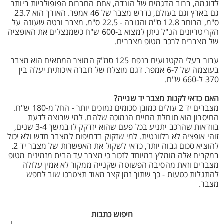
לדוגמה, ברוב הדגמים של הונדה, אחת החברות הפופולריות ביותר
גם בארץ וגם בעולם, נדרש מצבר של 46 אמפר. האורך הוא 23.7
ס"מ, הרוחב 12.8 ס"מ והגובה - 22.5 ס"מ. מצבר ורטה שעונה על
הקריטריונים הנ"ל ניתן למצוא ב-600 ש"ח כשמנצלים את האופציה
של מצברים לרכב מטופ מצברים.
עבור בעלי הקטנועים בנפח 125 סמ"ק המוצר המתאים הוא מצבר
בעוצמה של 6-7 אמפר. דגם מוצלח של חברה איכותית יעלה בין
370 ל-660 ש"ח.
האם כדאי לקנות מצבר יד שנייה?
מצברים יד 2 עולים כמובן סכומים נמוכים יותר - החל מ-180 ש"ח.
החיסרון הוא תוחלת החיים הנמוכה שלהם. למי שרוצה לדעת
בוודאות שהרכב יתניע בכל פעם שהוא יזדקק לו במשך 3-4 שנים,
זוהי אופציה לא רלוונטית. למי שזקוק בדחיפות למצבר חדש ולא יכול
להוציא סכום גבוה יותר, כדאי לשקול את האפשרות של מצבר יד 2.
במקרים אלה מומלץ במיוחד לזכור כי מצבר עד הבית מזמינים מטופ
מצברים וזאת מהסיבה הפשוטה שקנייה ממקור לא אמין עלולה
להתגלות כטעות - כך שתוך זמן קצר מאוד תצטרכו שוב לחפש
מצבר.
חיפוש כתבות