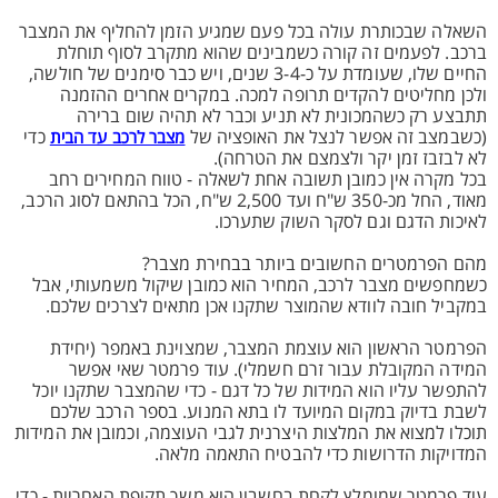
השאלה שבכותרת עולה בכל פעם שמגיע הזמן להחליף את המצבר
ברכב. לפעמים זה קורה כשמבינים שהוא מתקרב לסוף תוחלת
החיים שלו, שעומדת על כ-3-4 שנים, ויש כבר סימנים של חולשה,
ולכן מחליטים להקדים תרופה למכה. במקרים אחרים ההזמנה
תתבצע רק כשהמכונית לא תניע וכבר לא תהיה שום ברירה
(כשבמצב זה אפשר לנצל את האופציה של
כדי
מצבר לרכב עד הבית
לא לבזבז זמן יקר ולצמצם את הטרחה).
בכל מקרה אין כמובן תשובה אחת לשאלה - טווח המחירים רחב
מאוד, החל מכ-350 ש"ח ועד 2,500 ש"ח, הכל בהתאם לסוג הרכב,
לאיכות הדגם וגם לסקר השוק שתערכו.
מהם הפרמטרים החשובים ביותר בבחירת מצבר?
כשמחפשים מצבר לרכב, המחיר הוא כמובן שיקול משמעותי, אבל
במקביל חובה לוודא שהמוצר שתקנו אכן מתאים לצרכים שלכם.
הפרמטר הראשון הוא עוצמת המצבר, שמצוינת באמפר (יחידת
המידה המקובלת עבור זרם חשמלי). עוד פרמטר שאי אפשר
להתפשר עליו הוא המידות של כל דגם - כדי שהמצבר שתקנו יוכל
לשבת בדיוק במקום המיועד לו בתא המנוע. בספר הרכב שלכם
תוכלו למצוא את המלצות היצרנית לגבי העוצמה, וכמובן את המידות
המדויקות הדרושות כדי להבטיח התאמה מלאה.
עוד פרמטר שמומלץ לקחת בחשבון הוא משך תקופת האחריות - כדי