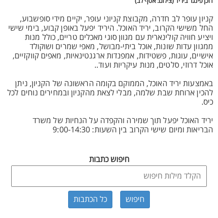
דוכן פינגר ביריד (צילום: אסף לב)
קניון עופר לב חדרה, מקבוצת קניוני עופר, יקיים מידי סופשבוע,
החל משישי הקרוב, יריד האוכל. היריד יפעל באופן קבוע, בימי שישי
ויציע חוויה קולינארית עם מגוון סוגי מאכלים טריים, כולל מנות
ממגוון עדות שונות, אוכל ביתי-מבושל, מאפי שמרים ושוקולד
אישיים, עוגות, פשטידות, אמפנדות ארגנטינאיות, מאפים קווקזיים,
אוכל דרוזי, סלטים, מנות עיקריות ועוד..
באמצעות יריד האוכל, הממוקם בקומה הראשונה של הקניון, ניתן
להכין ארוחת שבת שלמה, מבלי לצאת מהקניון ובמחירים נוחים לכל
כיס.
יריד האוכל יפעל תוך שמירה והקפדה על הנחיות של משרד
הבריאות ומיום שישי הקרוב בין השעות: 9:00-14:30
חיפוש כתבות
כל הכתבות