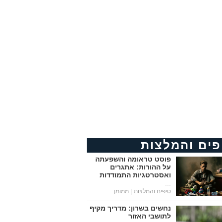
פים והמלצות
פוסט טראומה והשפעתה
על ההורות: אתגרים
ואסטרטגיות התמודדות
...
טיפים והמלצות
| ממומן
נחשים בשרון: מדריך מקיף
לתושבי האזור