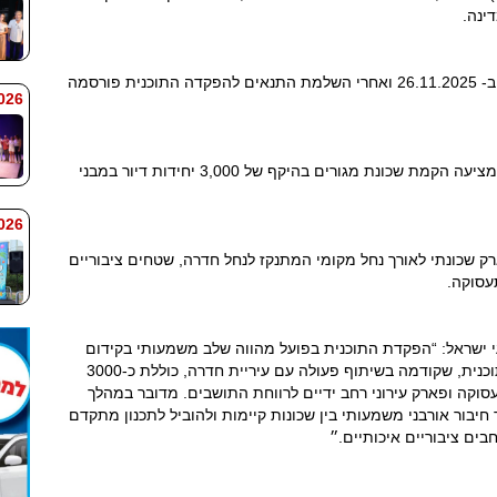
ינה.
הוועדה המחוזית החליטה להפקיד את התוכנית ב- 26.11.2025 ואחרי השלמת התנאים להפקדה התוכנית פורסמה
 9:38
התוכנית מבוססת על תוכנית המתאר של העיר ומציעה הקמת שכונת מגורים בהיקף של 3,000 יחידות דיור במבני
 9:33
רק שכונתי לאורך נחל מקומי המתנקז לנחל חדרה, שטחים ציבוריים
עסוקה.
י ישראל: “הפקדת התוכנית בפועל מהווה שלב משמעותי בקידום
שכונת מגורים חדשה ואיכותית בצפון חדרה. התוכנית, שקודמה בשיתוף פעולה עם עיריית חדרה, כוללת כ-3000
עסוקה ופארק עירוני רחב ידיים לרווחת התושבים. מדובר במהלך
 חיבור אורבני משמעותי בין שכונות קיימות ולהוביל לתכנון מתקדם
ים ציבוריים איכותיים.״