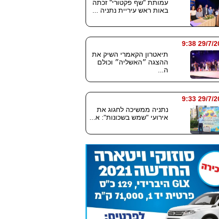
עמותת "שף פקטורי" זכתה
באות ראש עיריית נתניה ...
29/7/2026
תיאטרון הקאמרי השיק את
ההצגה ״האשליה״ וכולם
ה...
29/7/2026
נתניה ממשיכה לחגוג את
אירועי "שמש בשכונות": א...