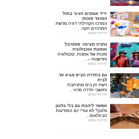
יריד אומנים חגיגי בחול
המועד סוכות
המרכז הקהילתי דורה מרשת
המרכזים הקה...
תיירות ונופש
נתניה מציגה: פסטיבל
אומנות וטכנולוגיה
סוכות של אמנות, טכנולוגיה
וחדשנות –...
תיירות ונופש
גם בחדרה הביס מגיע עד
לבית
רשת תן ביס מתרחבת
ותושבי חדרה מרווי...
תיירות ונופש
אפשר ליהנות גם בלי גלוטן
גלוטן? לא עוד! יום המודעות
הבינלאומ...
תיירות ונופש