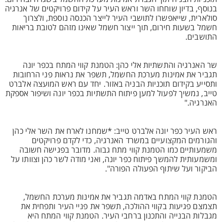
בנוסף, בדיון שוחחו השר וראש העיר על קידום פרויקטים של אנרגיה
סולארית, שייאפשרו לתושבי העיר לייצר הכנסה נוספת, ולצרוך
חשמל בשעות חירום, תוך ייצור חשמל שאינו מזהם לטובת בריאות
התושבים.
שר האנרגיה והתשתיות אלי כהן: הטמנת קווי המתח בכפר יונה
תגביר את אמינות מערכת החשמל, תשפר את נראות פני הרחובות
ותסייע בקידום תוכניות הבניה באזור. יחד עם ראש המועצה אלברט
טייב, נמשיך לפעול למען פיתוח התשתיות בכפר יונה ושיפור אספקת
האנרגיה."
ראש העיר כפר יונה אלברט טייב: *שמחנו לארח את השר אלי כהן
והגורמים המקצועיים במשרד האנרגיה, כדי לקדם פרויקטים
משמעותיים כמו הטמנת קווי מתח גבוה. מדובר בפגישה חשובה
ומשמעותית להמשך פיתוח כפר יונה, ואני מודה לשר כהן וצוותו על
הביקור ועל שיתוף הפעולה הפורה".
הטמנת קווי המתח באדמה תגביר את אמינות מערכת החשמל,
תצמצם פגיעות בקווי ההולכה, תשפר את פניי העיר ותפחית את
מגבלות הבנייה והתכנון ברחבי העיר. הטמנת קווי המתח היא