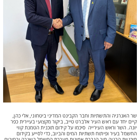
שר האנרגיה והתשתיות וחבר הקבינט המדיני ביטחוני, אלי כהן,
קיים יחד עם ראש העיר אלברט טייב, ביקור מקצועי בעיירית כפר
יונה. השר וראש העירייה סיכמו על קידום תוכנית הטמנת קווי
החשמל בעיר ופיתוח תשתיות המים והביוב, כדי לסייע בקידום
תוכניות הבניה תוך הגברת אמינות מערכת החשמל בשגרה ובחירום.