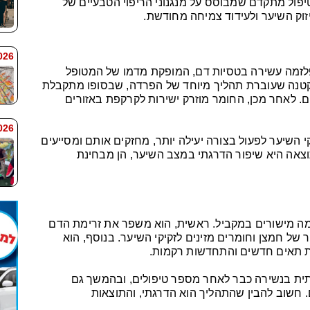
שיער. מדובר בטיפול מתקדם שמבוסס על מנגנוני הריפוי הטבעיים של
זוק השיער ולעידוד צמיחה מחודשת.
 7:59
זמה עשירה בטסיות דם, המופקת מדמו של המטופל
קטנה שעוברת תהליך מיוחד של הפרדה, שבסופו מתקבלת
ים. לאחר מכן, החומר מוזרק ישירות לקרקפת באזורים
 7:58
 השיער לפעול בצורה יעילה יותר, מחזקים אותם ומסייעים
צאה היא שיפור הדרגתי במצב השיער, הן מבחינת
מתרחשת בכמה מישורים במקביל. ראשית, הוא משפר את זרימת הדם
 חמצן וחומרים מזינים לזקיקי השיער. בנוסף, הוא
רת תאים חדשים והתחדשות רקמות.
ית בנשירה כבר לאחר מספר טיפולים, ובהמשך גם
 חשוב להבין שהתהליך הוא הדרגתי, והתוצאות