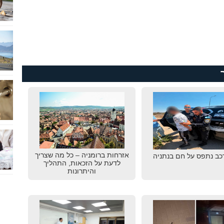
אזרחות ברומניה – כל מה שצריך
רכב נתפס על חם בנתניה
לדעת על הזכאות, התהליך
והיתרונות