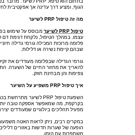
בתחום הוא טיפול PRP ל
הגוף, ומציע דרך עדינה אך אפקטיבית לחי
מה זה טיפול PRP לשיער
טיפול PRP לשיער
מבוסס על שימוש בפל
עצמו. במהלך הטיפול, נלקחת דגימת דם 
פלזמה מרוכזת המכילה גורמי גדילה חיוני
שבהם קיימת נשירה או דלילות.
גורמי הגדילה שבפלזמה מעודדים את זקיקי
להאריך את מחזור החיים של השערה. התו
צפיפות והן מבחינת חוזק.
איך טיפול PRP משפיע על השיער
השפעת טיפול PRP לשיער 
בקרקפת, מה שמאפשר אספקה טובה יותר של
מפעיל תהליכים ביולוגיים שמעודדים יצי
במקרים רבים, ניתן לראות האטה משמעות
הופעה של שערות חדשות באזורים דלילים.
משתפרות עם הזמן.