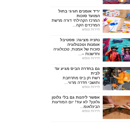
יריד אומנים חגיגי בחול
המועד סוכות
המרכז הקהילתי דורה מרשת
המרכזים הקה...
תיירות ונופש
נתניה מציגה: פסטיבל
אומנות וטכנולוגיה
סוכות של אמנות, טכנולוגיה
וחדשנות –...
תיירות ונופש
גם בחדרה הביס מגיע עד
לבית
רשת תן ביס מתרחבת
ותושבי חדרה מרווי...
תיירות ונופש
אפשר ליהנות גם בלי גלוטן
גלוטן? לא עוד! יום המודעות
הבינלאומ...
תיירות ונופש