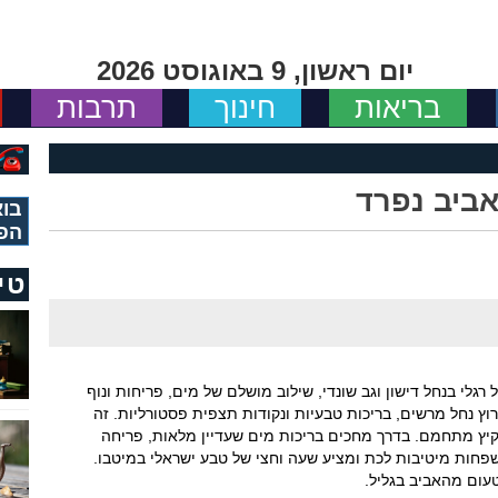
יום ראשון, 9 באוגוסט 2026
בריאות
חינוך
תרבות
אביב נפרד
בוא
הפ
טי
רגלי בנחל דישון וגב שונדי, שילוב מושלם של מים, פריחות ונוף
ורך כ-3 ק”מ, מוביל בין ערוץ נחל מרשים, בריכות טבעיות ונקודות תצפית פסטורליות. זה
הקיץ מתחמם. בדרך מחכים בריכות מים שעדיין מלאות, פריחה
שפחות מיטיבות לכת ומציע שעה וחצי של טבע ישראלי במיטבו.
עום מהאביב בגליל.