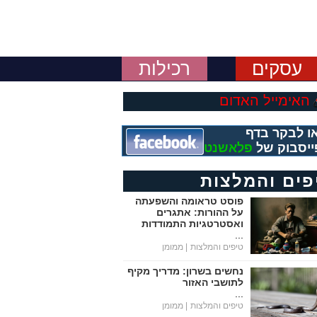
עסקים
רכילות
האימייל האדום
ו לבקר בדף
ייסבוק של
פלאשנט
פים והמלצות
פוסט טראומה והשפעתה
על ההורות: אתגרים
ואסטרטגיות התמודדות
...
טיפים והמלצות
| ממומן
נחשים בשרון: מדריך מקיף
לתושבי האזור
...
טיפים והמלצות
| ממומן