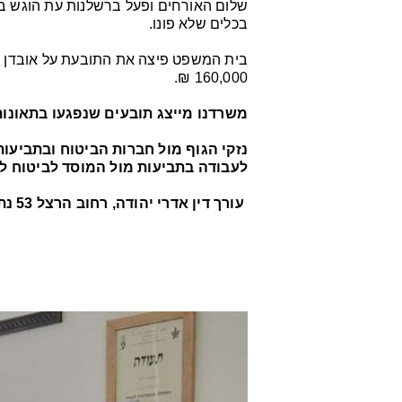
שלום האורחים ופעל ברשלנות עת הוגש ב
בכלים שלא פונו.
בית המשפט פיצה את התובעת על אובדן הש
160,000 ₪.
משרדנו מייצג תובעים שנפגעו בתאונות
נזקי הגוף מול חברות הביטוח ובתביעות
לעבודה בתביעות מול המוסד לביטוח ל
עורך דין אדרי יהודה, רחוב הרצל 53 נתניה, טלפון 09-8845320 , edri1.law@gmail.com