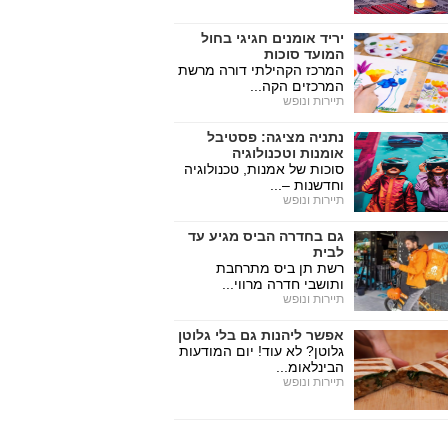
יריד אומנים חגיגי בחול
המועד סוכות
המרכז הקהילתי דורה מרשת
המרכזים הקה...
תיירות ונופש
נתניה מציגה: פסטיבל
אומנות וטכנולוגיה
סוכות של אמנות, טכנולוגיה
וחדשנות –...
תיירות ונופש
גם בחדרה הביס מגיע עד
לבית
רשת תן ביס מתרחבת
ותושבי חדרה מרווי...
תיירות ונופש
אפשר ליהנות גם בלי גלוטן
גלוטן? לא עוד! יום המודעות
הבינלאומ...
תיירות ונופש