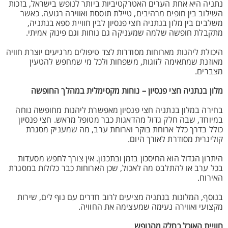
נתניה היא אחת הערים האטרקטיביות ביותר לנופש בישראל, בזכות
השילוב בין חופים מרהיבים, טיילת תוססת ואווירה רגועה. כאשר
משלבים בין מלון בנתניה חצי פנסיון לבין חוויית ספא בנתניה,
מתקבלת חופשה שלמה שמעניקה גם נוחות וגם פינוק אמיתי.
היכולת ליהנות מארוחות מסודרות לצד טיפולים מרגיעים יוצרת חוויה
מאוזנת שמתאימה לזוגות, משפחות ולכל מי שמחפש להטעין
מצברים.
מלון בנתניה חצי פנסיון – נוחות מקסימלית במהלך החופשה
בחירה במלון בנתניה חצי פנסיון מאפשרת ליהנות מחופשה נוחה
במיוחד, שבה חלק גדול מהדאגות כבר מטופל מראש. חצי פנסיון
כולל בדרך כלל ארוחת בוקר וארוחת ערב, מה שמעניק מסגרת
קולינרית מסודרת לאורך היום.
היתרון הגדול הוא החיסכון בזמן ובתכנון. אין צורך לחפש מסעדות
בכל ערב או להתלבט מה לאכול, שכן הארוחות כבר כלולות במסגרת
האירוח.
בנוסף, המלונות בנתניה מציעים לרוב חדרים עם נוף לים, שירות
מקצועי ואווירה נעימה שמעצימה את החוויה.
חוויית האוכל כחלק מהנופש