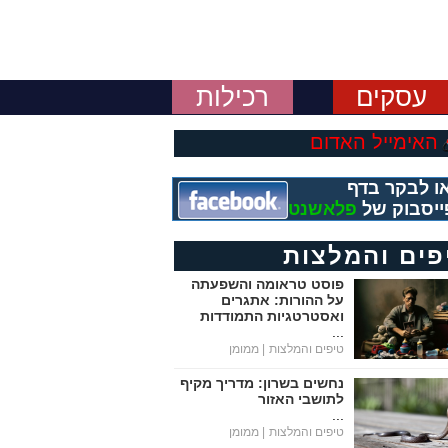
עסקים
רכילות
האימייל האדום
ו לבקר בדף
ייסבוק של
פלאשנט
פים והמלצות
פוסט טראומה והשפעתה
על ההורות: אתגרים
ואסטרטגיות התמודדות
...
טיפים והמלצות
| ממומן
נחשים בשרון: מדריך מקיף
לתושבי האזור
...
טיפים והמלצות
| ממומן