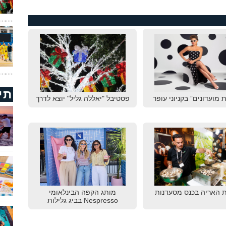
תי
 מועדונים” בקניוני עופר
פסטיבל "יאללה גליל" יוצא לדרך
 האריה בכנס מסעדנות
מותג הקפה הבינלאומי
Nespresso בביג גלילות