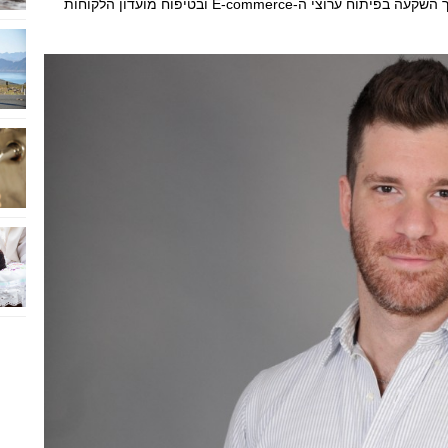
בעקביות את אסטרטגיית ההתרחבות והגיוון, תוך השקעה בפיתוח ערוצי ה-E-commerce ובטיפוח מועדון הלקוחות