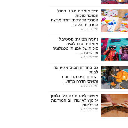
יריד אומנים חגיגי בחול
המועד סוכות
המרכז הקהילתי דורה מרשת
המרכזים הקה...
תיירות ונופש
נתניה מציגה: פסטיבל
אומנות וטכנולוגיה
סוכות של אמנות, טכנולוגיה
וחדשנות –...
תיירות ונופש
גם בחדרה הביס מגיע עד
לבית
רשת תן ביס מתרחבת
ותושבי חדרה מרווי...
תיירות ונופש
אפשר ליהנות גם בלי גלוטן
גלוטן? לא עוד! יום המודעות
הבינלאומ...
תיירות ונופש