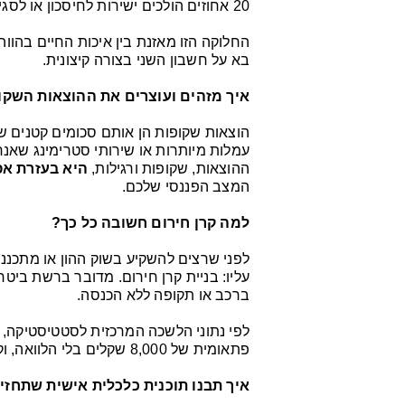
20 אחוזים הולכים ישירות לחיסכון או לסגירת חובות, כדי להבטיח את השקט הכלכלי שלכם בעתיד.
החלוקה הזו מאזנת בין איכות החיים בהוו
בא על חשבון השני בצורה קיצונית.
איך מזהים ועוצרים את ההוצאות השק
הוצאות שקופות הן אותם סכומים קטנים שז
עמלות מיותרות או שירותי סטרימינג שאנח
ההוצאות, שקופות ורגילות,
היא בעזרת אפ
המצב הפננסי שלכם.
למה קרן חירום חשובה כל כך?
לפני שרצים להשקיע בשוק ההון או מתכננ
עליו: בניית קרן חירום. מדובר ברשת ביטח
ברכב או תקופה ללא הכנסה.
לפי נתוני הלשכה המרכזית לסטטיסטיקה,
פתאומית של 8,000 שקלים בלי הלוואה, וקרן חירום מונעת מכם להיכנס לחובות בדיוק ברגעים הללו.
איך תבנו תוכנית כלכלית אישית שתחז