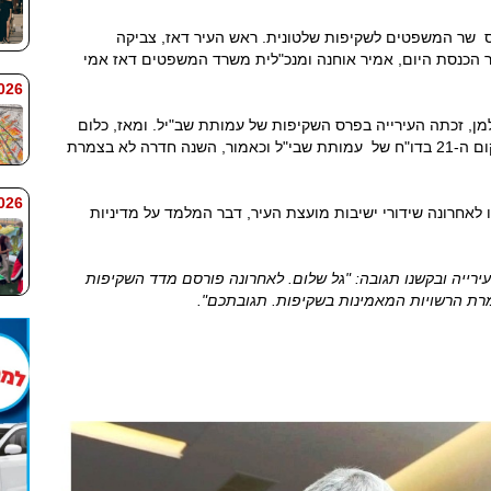
יית חדרה בפרס שר המשפטים לשקיפות שלטונית. ראש העיר דאז, צביקה
 הכנסת היום, אמיר אוחנה ומנכ"לית משרד המשפטים דאז אמי
 7:59
2021, עדיין בעידן גנדלמן, זכתה העירייה בפרס השקיפות של עמותת שב"יל. ומאז, כלום
ושום דבר בשנת 2024 עיריית חדרה הוצבה במקום ה-21 בדו"ח של עמותת שבי"ל וכאמור, השנה חדרה לא בצמרת
 7:58
 לאחרונה שידורי ישיבות מועצת העיר, דבר המלמד על מדיניות
רייה ובקשנו תגובה: "גל שלום. לאחרונה פורסם מדד השקיפות
רת הרשויות המאמינות בשקיפות. תגובתכם".