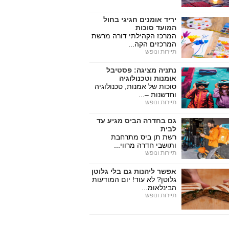
יריד אומנים חגיגי בחול
המועד סוכות
המרכז הקהילתי דורה מרשת
המרכזים הקה...
תיירות ונופש
נתניה מציגה: פסטיבל
אומנות וטכנולוגיה
סוכות של אמנות, טכנולוגיה
וחדשנות –...
תיירות ונופש
גם בחדרה הביס מגיע עד
לבית
רשת תן ביס מתרחבת
ותושבי חדרה מרווי...
תיירות ונופש
אפשר ליהנות גם בלי גלוטן
גלוטן? לא עוד! יום המודעות
הבינלאומ...
תיירות ונופש