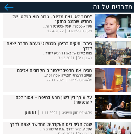
מדברים על זה
"טרור לא ינצח מדינה. טרור הוא מפלטו של
החלש שמזנב בחזק"
אילן אוסטפלד, יועץ אסטרטגיה ות...
מערכת פלאשנט |
12.4.2022
כיתת ותיקים בתיכון טכנולוגי נעמת חדרה יצאה
לדרך
צוות צילום של כאן 11 הגיע לחדר...
ראובן יגיל |
3.12.2021
הכירו את הדפיברילטורים הקרובים אליכם
המיזם החברתי 'הצילו! איפה דפי?...
פלאשנט לוקאלי |
22.11.2021
על עורך דין לשון הרע בחיפה – אסור לכם
להתפשר!
...
| ממומן
פלאשנט חוק ומשפט |
1.11.2021
שנת הלימודים האקדמית החדשה יצאה לדרך
השבוע יצאה לדרך שנת הלימודים ה...
ראובן יגיל |