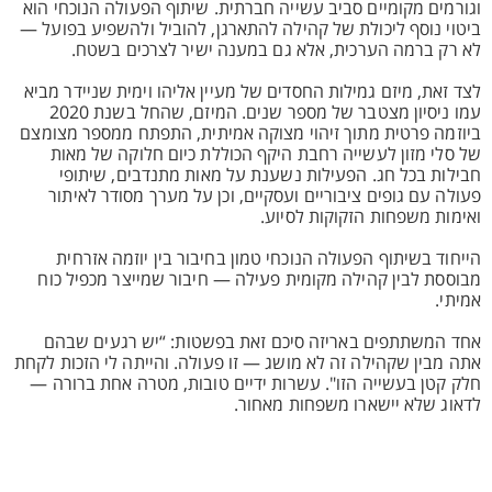
וגורמים מקומיים סביב עשייה חברתית. שיתוף הפעולה הנוכחי הוא
ביטוי נוסף ליכולת של קהילה להתארגן, להוביל ולהשפיע בפועל —
לא רק ברמה הערכית, אלא גם במענה ישיר לצרכים בשטח.
לצד זאת, מיזם גמילות החסדים של מעיין אליהו וימית שניידר מביא
עמו ניסיון מצטבר של מספר שנים. המיזם, שהחל בשנת 2020
ביוזמה פרטית מתוך זיהוי מצוקה אמיתית, התפתח ממספר מצומצם
של סלי מזון לעשייה רחבת היקף הכוללת כיום חלוקה של מאות
חבילות בכל חג. הפעילות נשענת על מאות מתנדבים, שיתופי
פעולה עם גופים ציבוריים ועסקיים, וכן על מערך מסודר לאיתור
ואימות משפחות הזקוקות לסיוע.
הייחוד בשיתוף הפעולה הנוכחי טמון בחיבור בין יוזמה אזרחית
מבוססת לבין קהילה מקומית פעילה — חיבור שמייצר מכפיל כוח
אמיתי.
אחד המשתתפים באריזה סיכם זאת בפשטות: “יש רגעים שבהם
אתה מבין שקהילה זה לא מושג — זו פעולה. והייתה לי הזכות לקחת
חלק קטן בעשייה הזו". עשרות ידיים טובות, מטרה אחת ברורה —
לדאוג שלא יישארו משפחות מאחור.