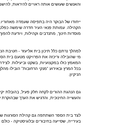
והאנשים שעושים אותה ראויים להיראות, להישמ
ייחודו של הבוקר היה בתפיסה שעמדה מאחוריו. זה
הקהילה. עמותת פנאי העיר חדרה שימשה כפלטפ
מוסדות חינוך, מתנדבים וקהילות, ויודעת להפוך
למהלך נרתם כלל תיכון בית אליעזר - חטיבת הנעו
מי שהובילה וריכזה את הפרויקט מטעם בית הספר
המאמץ כולו במקצועיות, בשקט וביעילות. לצידה 
הניקיון.
גם הנהגת ההורים לקחה חלק פעיל, בהובלת יקיר 
והעשייה החינוכית, והדגיש את הערך שבהוקרת ע
לצד בית הספר השתתפה גם קהילת הסורגות של 
בעירייה, שסייעה בחיבורים ובלוגיסטיקה - כולם