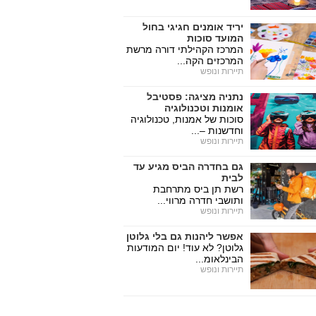
יריד אומנים חגיגי בחול
המועד סוכות
המרכז הקהילתי דורה מרשת
המרכזים הקה...
תיירות ונופש
נתניה מציגה: פסטיבל
אומנות וטכנולוגיה
סוכות של אמנות, טכנולוגיה
וחדשנות –...
תיירות ונופש
גם בחדרה הביס מגיע עד
לבית
רשת תן ביס מתרחבת
ותושבי חדרה מרווי...
תיירות ונופש
אפשר ליהנות גם בלי גלוטן
גלוטן? לא עוד! יום המודעות
הבינלאומ...
תיירות ונופש