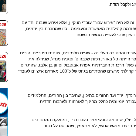
ע ולקבל תודה.
 לא היה “אירוע עבור” עובדי הניקיון, אלא אירוע שנבנה יחד עם
 7:59
ורמה קהילתית מאפשרת ומעצימה - כזו שמחברת בין יוזמים,
 רעיון ערכי לעשייה ממשית בשטח.
רים והחטיבה העליונה - שגייס תלמידים, צוותים חינוכיים והורים.
 7:58
 הייתה טל באוור, רכזת שכבה ט’ וסגנית מנהל, שניהלה את
פעלו הרכזות החברתיות אפרת אבוטבול וסיוון בן אלבז, שהתגייסו
בכל המרץ ובאירוע “מנקי הרחובות” הובילו מהלך קהילתי מרשים שהסתיים בגיוס של כ־100 מארזים אישיים לעובדי
נדף, יו”ר ועד ההורים בתיכון, שחיבר בין ההורים, התלמידים
בודה יומיומית כחלק מחינוך לאזרחות ולערבות הדדית.
ויצ”ו, שתרמה כובעי צמר בעבודת יד, ומחלקת המתנדבים
 יחד יצרו מפגש אנושי, לא מתאמץ, שמבוסס על כבוד.