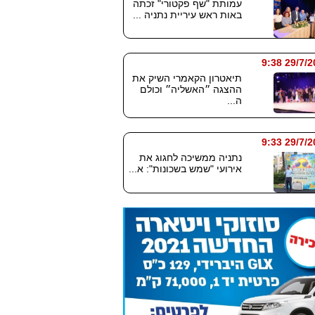
עמותת "שף פקטורי" זכתה
באות ראש עיריית נתניה ...
29/7/2026
תיאטרון הקאמרי השיק את
ההצגה ״האשליה״ וכולם
ה...
29/7/2026
נתניה ממשיכה לחגוג את
אירועי "שמש בשכונות": א...