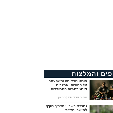
פים והמלצות
פוסט טראומה והשפעתה
על ההורות: אתגרים
ואסטרטגיות התמודדות
...
טיפים והמלצות
| ממומן
נחשים בשרון: מדריך מקיף
לתושבי האזור