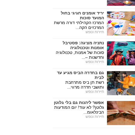
יריד אומנים חגיגי בחול
המועד סוכות
המרכז הקהילתי דורה מרשת
המרכזים הקה...
תיירות ונופש
נתניה מציגה: פסטיבל
אומנות וטכנולוגיה
סוכות של אמנות, טכנולוגיה
וחדשנות –...
תיירות ונופש
גם בחדרה הביס מגיע עד
לבית
רשת תן ביס מתרחבת
ותושבי חדרה מרווי...
תיירות ונופש
אפשר ליהנות גם בלי גלוטן
גלוטן? לא עוד! יום המודעות
הבינלאומ...
תיירות ונופש