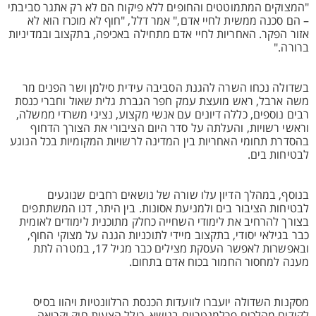
"המצוקים המתמוטטים והחופים ללא פיקוח הם לא רק אתגר סביבתי
– הם סכנה ממשית לחיי אדם," אמר דלל, "חוף לא מוכרז הוא לא
אזור הפקר. האחריות לחיי אדם מתחילה באכיפה, בתקצוב ובמדיניות
ברורה."
בשדולה נכחו השרה להגנת הסביבה עידית סילמן ושר הפנים מר
משה ארבל, ראש מועצת עמק חפר הגברת גלית שאול וחברי כנסת
רבים נוספים, כללה דיונים עם אנשי מקצוע, נציגי משרדי ממשלה,
וראשי רשויות, והעלתה על סדר היום הציבורי את הצורך הדחוף
בהסדרת תחומי האחריות בין המדינה לרשויות המקומיות בכל הנוגע
לבטיחות בים.
בנוסף, במהלך הדיון עלו שורה של נושאים רחבים שנוגעים
לבטיחות הציבור בים ולמניעת אסונות. בין היתר, דנו המשתתפים
בצורך להרחיב את לימודי השחייה כחלק מתוכנית לימודים לאומית
כבר בגילאי יסודי, בתקצוב מיידי לתוכניות הגנה על מצוקי החוף,
ובאפשרות לאפשר העסקת מצילים כבר מגיל 17, במטרה לתת
מענה למחסור החמור בכוח אדם בתחום.
מסקנות השדולה יועברו לוועדות הכנסת הרלוונטיות ויהוו בסיס