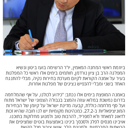
ביוזמת ראשי המחנה המאמין, יו"ר הרשימה בועז ביטון ונשיא
המפלגה הרב בן ציון נורדמן, חותמים בימים אלו ראשי כל המפלגות
בעיר על אמנה הקוראת לקיום מערכת בחירות נקיה, מבלי להתנגח
האחד בשני ומבלי להכפיש נציגים של מפלגות אחרות.
באמנה המופצת בימים אלו נכתב: "כידוע לכולנו, על אף שהמלחמה
בדרום נמשכת במלוא עוזה והמצב בגבולה הצפוני של ישראל מתוח
ועל סף מלחמה כוללת, קבעה מדינת ישראל על קיומן של הבחירות
המוניציפאליות ב-27.2. כמנהיגות מקומיות יש לנו חובה שהיא זכות
לדאוג למאחד ולא למפריד, להרבות טוב ולמנוע מחלוקות בתוכנו.
אויבינו מנסים לפלג ולסכסך בינינו באמצעות בוטים שמציפים את
הרשתות החברתיות, ולמגינת הלב, אישי ציבור מכל הקשת