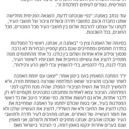
הפוליטית, נופלים לעיתים למלכודת זו".
עוד נכתב באמנה: "כפי שנוכחנו לדעת, השנאה הפנימית מחלישה
אותנו כחברה וכעם. כתושבי חדרה וכשליח ציבור של תושבי העיר,
לקחנו על עצמנו להרבות שלום בין תושבי העיר מכל המגזרים, מכל
החוגים, בכל השכונות.
בסיומה של האמנה צוין כי "באמנה זו, אנחנו, ראשי כל המפלגות
בחדרה חותמים ומתחייבים שגם בזמן קמפיין הבחירות לא נרבה
סכסוך ופילוג אלא אחדות ושלום בין כולנו. כל אחד מהחתומים מטה
מתחייב להציג את עשייתו החיובית ואת תוכניותיו לשיפור העיר,
מבלי לנגח, בלי להכפיש, בלי להשמיץ ובלי לשון הרע ורכילות".
יו"ר המחנה המאמין בועז ביטון אומר: "יצאנו עם יוזמת האמנה
לאחר שהבנו מהציבור שמאז המלחמה שפרצה בשמחת תורה, א"א
להמשיך לנהל את השיח הציבורי המפלג שהיה מנת חלקנו לפני
המלחמה. הציבור צמא לאחדות ומחובתנו כמנהיגים מקומיים לא רק
לדבר אחדות, אלא גם לעשות אחדות. כמי שמכיר היטב את כל ראשי
המפלגות בעיר, אני בטוח שכולם יחתמו על האמנה שמחייבת את
כולנו להציג את החיובי ולא את השלילי, להציג את העשייה שלנו ולא
את חוסר העשייה של האחרים. אנחנו מחויבים לעיר חדרה ולתושבי
העיר שכולנו אוהבים. אנחנו מחויבים לאחדות ולשלום. אני מאמין
שגם בערים אחרות ינקטו באופן דומה, כי הציבור בישראל מאס