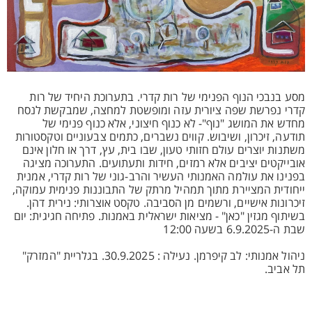
מסע בנבכי הנוף הפנימי של רות קדרי. בתערוכת היחיד של רות
קדרי נפרשת שפה ציורית עזה ומופשטת למחצה, שמבקשת לנסח
מחדש את המושג "נוף"- לא כנוף חיצוני, אלא כנוף פנימי של
תודעה, זיכרון, ושיבוש. קווים נשברים, כתמים צבעוניים וטקסטורות
משתנות יוצרים עולם חזותי טעון, שבו בית, עץ, דרך או חלון אינם
אובייקטים יציבים אלא רמזים, חידות ותעתועים. התערוכה מציגה
בפנינו את עולמה האמנותי העשיר והרב-גוני של רות קדרי, אמנית
ייחודית המציירת מתוך תמהיל מרתק של התבוננות פנימית עמוקה,
זיכרונות אישיים, ורשמים מן הסביבה. טקסט אוצרותי: נירית דהן.
בשיתוף מגזין "כאן" - מציאות ישראלית באמנות. פתיחה חגיגית: יום
שבת ה-6.9.2025 בשעה 12:00
ניהול אמנותי: לב קיפרמן. נעילה : 30.9.2025. בגלריית "המזרק"
תל אביב.