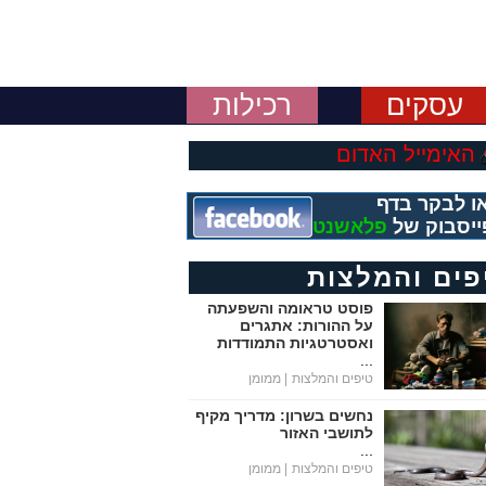
עסקים
רכילות
האימייל האדום
ו לבקר בדף
ייסבוק של
פלאשנט
פים והמלצות
פוסט טראומה והשפעתה
על ההורות: אתגרים
ואסטרטגיות התמודדות
...
טיפים והמלצות
| ממומן
נחשים בשרון: מדריך מקיף
לתושבי האזור
...
טיפים והמלצות
| ממומן