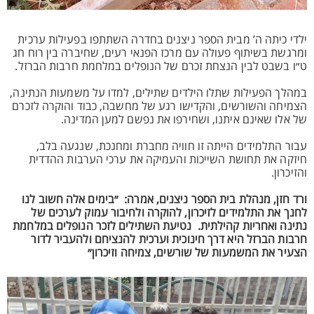
ילדי כיתה ה’ מבית הספר ניצנים בחדרה השתתפו בפעילות ערכית
ומרגשת בשיתוף פעולה עם מרכז הפנאי רעים, שחיברה בין רוח חג
ט״ו בשבט לבין הנצחת זכרם של הנופלים במלחמת חרבות הברזל.
במהלך הפעילות שתלו הילדים שתילים, למדו על משמעות הנתינה,
הצמיחה והשורשים, והקדישו רגע של מחשבה, כבוד והוקרה לזכרם
של אלו שאינם איתנו, ושחירפו את נפשם למען המדינה.
עבור התלמידים הייתה זו חוויה מחברת ומחנכת, שנגעה בלב,
חיזקה את תחושת השייכות והעמיקה את ערכי הערבות ההדדית
והזיכרון.
ורד חזן, מנהלת בית הספר ניצנים, אמרה: ״בימים אלה חשוב לנו
לחנך את התלמידים לזיכרון, להוקרה ולחיבור עמוק לערכים של
נתינה ואחריות קהילתית. נטיעת השתילים לזכר הנופלים במלחמת
חרבות הברזל היא דרך חינוכית וערכית להנציחם ולהעביר לדור
הצעיר את המשמעות של שורשים, צמיחה וזיכרון״