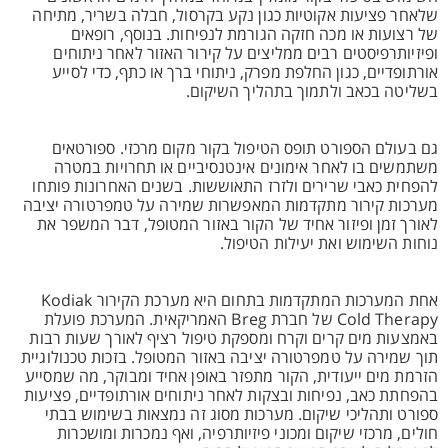
שלאחר פציעות אקוטיות כגון נקע בקרסול, חבלה בשריר, מתיחה
של רצועות או מכה חזקה הגורמת לנפיחות. בנוסף, רופאים
ופיזיותרפיסטים רבים ממליצים על קירור האזור לאחר ניתוחים
אורתופדיים, כגון החלפת מפרק, ניתוחי ברך או כתף, כדי לסייע
בשליטה בכאב ולתמוך בתהליך השיקום.
גם בעולם הספורט תופס הטיפול בקור מקום מרכזי. ספורטאים
משתמשים בו לאחר אימונים אינטנסיביים או תחרויות במטרה
להפחית כאבי שרירים ולזרז התאוששות. בשנים האחרונות פותחו
מערכות קירור מתקדמות המאפשרות שמירה על טמפרטורה יציבה
לאורך זמן ופיזור אחיד של הקור באזור המטופל, דבר המשפר את
נוחות השימוש ואת יעילות הטיפול.
אחת המערכות המתקדמות בתחום היא מערכת הקירור Kodiak
Cold Therapy של חברת Breg האמריקאית. המערכת פועלת
באמצעות מים קרים וקרח ומספקת טיפול רציף לאורך שעות רבות
תוך שמירה על טמפרטורה יציבה באזור המטופל. בזכות טכנולוגיית
הזרמת מים ייעודית, הקור מתפזר באופן אחיד ומבוקר, מה שמסייע
בהפחתת כאב, נפיחות ובצקות לאחר ניתוחים אורתופדיים, פציעות
ספורט ותהליכי שיקום. מערכות מסוג זה נמצאות בשימוש בבתי
חולים, מרכזי שיקום ומכוני פיזיותרפיה, ואף נמכרות ומושכרות