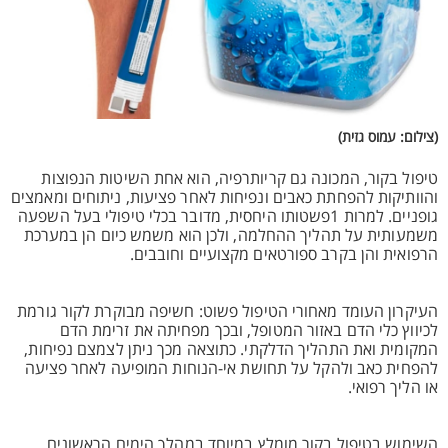
(צילום: עמוס גזית)
טיפול בקור, המכונה גם קריותרפיה, הוא אחת השיטות הנפוצות
והוותיקות להפחתת כאבים ונפיחות לאחר פציעות, ניתוחים ומאמצים
גופניים. למרות 1פשטותו היחסית, מדובר בכלי טיפולי בעל השפעה
משמעותית על תהליך ההחלמה, ולכן הוא משמש כיום הן במערכת
הרפואית והן בקרב ספורטאים מקצועיים וחובבים.
העיקרון העומד מאחורי הטיפול פשוט: חשיפה מבוקרת לקור גורמת
לכיווץ כלי הדם באזור המטופל, ובכך מפחיתה את זרימת הדם
המקומית ואת התהליך הדלקתי. כתוצאה מכך ניתן לצמצם נפיחות,
להפחית כאב ולהקל על תחושת אי-הנוחות המופיעה לאחר פציעה
או הליך רפואי.
השימוש בטיפול בקור מומלץ במיוחד במהלך הימים הראשונים