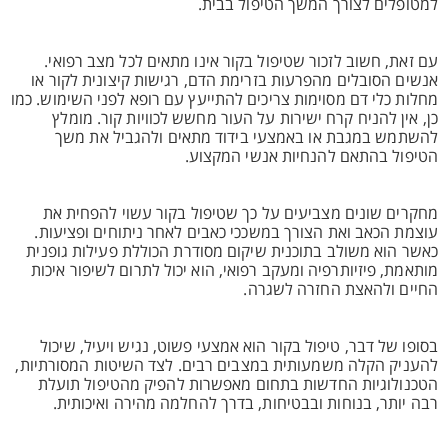
למטופלים לצורך המשך הטיפול בבית.
עם זאת, חשוב לזכור שטיפול בקור אינו מתאים לכל מצב רפואי.
אנשים הסובלים מהפרעות בזרימת הדם, רגישות קיצונית לקור או
מחלות כלי דם מסוימות צריכים להתייעץ עם רופא לפני השימוש. כמו
כן, אין להניח קרח ישירות על העור מחשש לכוויות קור. מומלץ
להשתמש במגבת או באמצעי בידוד מתאים ולהגביל את משך
הטיפול בהתאם להנחיות אנשי המקצוע.
מחקרים שונים מצביעים על כך שטיפול בקור עשוי להפחית את
עוצמת הכאב ואת הצורך במשככי כאבים לאחר ניתוחים ופציעות.
כאשר הוא משולב בתוכנית שיקום מסודרת הכוללת פעילות גופנית
מותאמת, פיזיותרפיה ומעקב רפואי, הוא יכול לתרום לשיפור איכות
החיים ולהאצת החזרה לשגרה.
בסופו של דבר, טיפול בקור הוא אמצעי פשוט, נגיש ויעיל, שיכול
להעניק הקלה משמעותית במצבים רבים. לצד השיטות המסורתיות,
הטכנולוגיות החדשות בתחום מאפשרות להפיק מהטיפול תועלת
רבה יותר, בנוחות ובבטיחות, בדרך להחלמה מהירה ואיכותית.