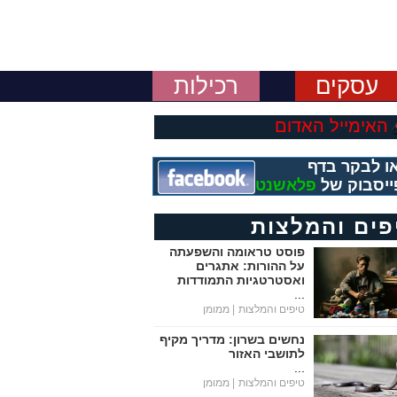
עסקים
רכילות
האימייל האדום
ו לבקר בדף
ייסבוק של
פלאשנט
פים והמלצות
פוסט טראומה והשפעתה
על ההורות: אתגרים
ואסטרטגיות התמודדות
...
טיפים והמלצות
| ממומן
נחשים בשרון: מדריך מקיף
לתושבי האזור
...
טיפים והמלצות
| ממומן