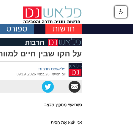
חדשות
ספורט
על הקו שבין חיים למוות
פלאשנט תרבות
יום חמישי, 28 במאי 2026, 09:19
כְּשֶׁרֹאשִׁי מִתְכַּוֵּץ מִכְּאֵב
אֲנִי יוֹצֵא אֶת הַבַּיִת