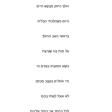
הוֹלֵךְ רָחוֹק מְבַקֵּשׁ חַיִּים
הַיּוֹם כְּשֶׁהָלַכְתִּי הִבְלִיחַ
בְּרֹאשִׁי הָאָב הַהוֹלֵךְ
עַל מוֹת בְּנוֹ שֶׁנִּרְצַח
נוֹשֵׂא תְּמוּנָתוֹ כְּאָדָם חַי
חַיַּי אוֹזְלִים בְּקֶצֶב מֻכְתָּב
לֹא אוּכַל לֶאֱחֹז בָּהֶם
לְכָל הַיּוֹתֵר אֲנִי כּוֹתֵב עֲלֵיהֶם