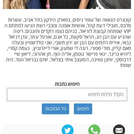
קונצרט הגאווה של עופר ניסים, בפארק הירקון בתל אביב. עשרות
סלבס, מובילי דעת קהל, אושיות אופנה וכוכבי רשת הגיעו למתחם ה
VIP שפתחה קבוצת לוריאל, בניהם נצפו רוקדים וחוגגים: ריטה
שהגיע עם הבן זוג, הראל סקעת, בל אגם, אורטל עמר, עדן דניאל
גבאי, אירית רחמים עם הבן זוג ירון תשבי, שני גולדשטיין ובעלה
סאם קליין, מודי ספורי, רונה לי שמעון, אורי לייזרוביץ, נעמה קסרי,
ליהיא גרינר, ינאי פרישר גוטמן, אליה הוף, חן אהרוני, ליאון שיי
דרבוסקי, יוחנן טווינה, המעצב איתי בצלאל, יותם גבריאל ועוד. היה
שמח!
חיפוש כתבות
כל הכתבות