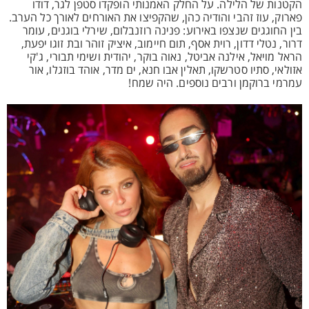
הקטנות של הלילה. על החלק האמנותי הופקדו סטפן לגר, דודו
פארוק, עוז זהבי והודיה כהן, שהקפיצו את האורחים לאורך כל הערב.
בין החוגגים שנצפו באירוע: פנינה רוזנבלום, שירלי בוגנים, עומר
דרור, נטלי דדון, רוית אסף, תום חיימוב, איציק זוהר ובת זוגו יפעת,
הראל מויאל, אילנה אביטל, נאוה בוקר, יהודית ושימי תבורי, ג'קי
אזולאי, סתיו סטרשקו, תאלין אבו חנא, ים מדר, אוהד בוזגלו, אור
עמרמי ברוקמן ורבים נוספים. היה שמח!