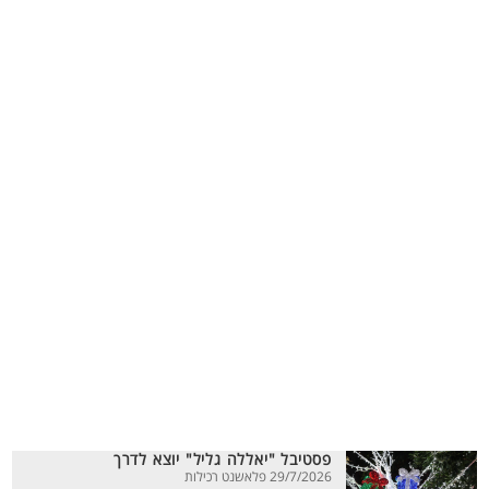
פסטיבל "יאללה גליל" יוצא לדרך
29/7/2026 פלאשנט רכילות