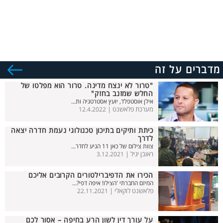
מדברים על זה
"טרור לא ינצח מדינה. טרור הוא מפלטו של
החלש שמזנב בחזק"
אילן אוסטפלד, יועץ אסטרטגיה ות...
מערכת פלאשנט |
12.4.2022
כיתת ותיקים בתיכון טכנולוגי נעמת חדרה יצאה
לדרך
צוות צילום של כאן 11 הגיע לחדר...
ראובן יגיל |
3.12.2021
הכירו את הדפיברילטורים הקרובים אליכם
המיזם החברתי 'הצילו! איפה דפי?...
פלאשנט לוקאלי |
22.11.2021
על עורך דין לשון הרע בחיפה – אסור לכם