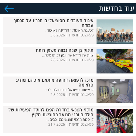
עוד בחדשות
איגוד העובדים הסוציאליים הכריז על סכסוך
עבודה
לטענת האיגוד: " המדינה לא יכול...
פלאשנט חדשות |
3.8.2026
תינוק בן שנה נכווה משמן רותח
צוות של מד"א שהוזעק לביתו פינה...
פלאשנט חדשות |
2.8.2026
מרכז לרפואה דחופה מותאם אוטיזם ומודע
טראומה
לראשונה בישראל: בית חולים לני...
פלאשנט חדשות |
2.8.2026
מרכזי הפנאי בחדרה הפכו למוקד הפעילות של
הילדים ובני הנוער בחופשת הקיץ
קייטנות מרכזי הפנאי נבנו סביב ...
פלאשנט חדשות |
31.7.2026