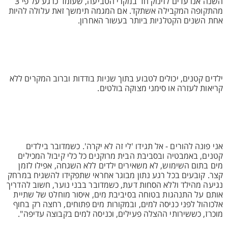
השנה אנו עדים לזינוק חד במקרי הטביעה, שעומד כרגע על פי 3
מהתקופה המקבילה אשתקד. אם המגמה תימשך זאת עלולה להיות
אחת השנים הקטלניות ביותר בעשור האחרון.
ילדים קטנים, יכולים לטבוע בתוך שניות בודדות וברוב המקרים ללא
קריאות לעזרה או סימני מצוקה בולטים.
אני פונה להורים - אל תגידו 'לי זה לא יקרה'. כשמדובר בילדים
קטנים, באמבטיה ובסביבת הבית מרוקנים כל כלי קיבול המכילים
מים בתום השימוש, לא משאירים ילדים ללא השגחה, אפילו לזמן
קצר. קובעים בכל רגע נתון מבוגר אחראי שתפקידו להשגיח במרחק
נגיעה מהילד וללא הסחות דעת, כשמדובר בבני נוער, חשוב להדריך
אותם על התנהגות בטוחה בסיביבת מים, איסור מוחלט של שתיית
אלכוהול לפני כניסה למים, ובמקורות מים פתוחים, רחצה רק בחוף
מוכרז, כששירותי ההצלה פעילים, וכניסה למים בקבוצה עדיפה".