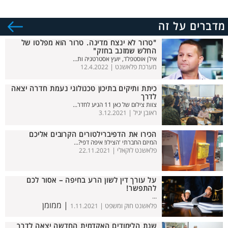
מדברים על זה
"טרור לא ינצח מדינה. טרור הוא מפלטו של
החלש שמזנב בחזק"
אילן אוסטפלד, יועץ אסטרטגיה ות...
מערכת פלאשנט |
12.4.2022
כיתת ותיקים בתיכון טכנולוגי נעמת חדרה יצאה
לדרך
צוות צילום של כאן 11 הגיע לחדר...
ראובן יגיל |
3.12.2021
הכירו את הדפיברילטורים הקרובים אליכם
המיזם החברתי 'הצילו! איפה דפי?...
פלאשנט לוקאלי |
22.11.2021
על עורך דין לשון הרע בחיפה – אסור לכם
להתפשר!
...
| ממומן
פלאשנט חוק ומשפט |
1.11.2021
שנת הלימודים האקדמית החדשה יצאה לדרך