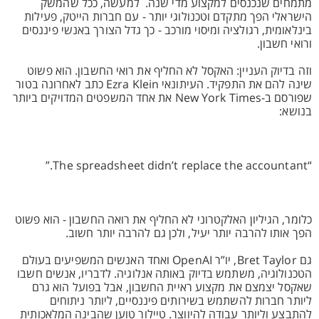
מתמחים שנכנסים למקצוע מדי שנה. למעשה, ככל שהמשק
הישראלי הפך מתקדם וטכנולוגי יותר - עם חברות הייטק, פעילות
בינלאומית, רגולציה ומיסוי מורכב - כך גדל הצורך באנשי פיננסים
ורואי חשבון.
וזה בדיוק העניין: האקסל לא החליף את רואי החשבון. הוא פשוט
שינה להם את התפקיד. העיתונאי Ezra Klein כתב לאחרונה בטור
שפורסם ב-New York Times את אחד המשפטים המדויקים ביותר
בנושא:
“The spreadsheet didn’t replace the accountant.”
כלומר, הגיליון האלקטרוני לא החליף את רואה החשבון - הוא פשוט
הפך אותו להרבה יותר יעיל, ולכן גם להרבה יותר חשוב.
גם Bret Taylor, יו”ר OpenAI ואחד האנשים המשפיעים בעולם
הטכנולוגיה, משתמש בדיוק באותה אנלוגיה. לדבריו, אנשים חשבו
שאקסל יצמצם את מקצוע ראיית החשבון, אבל בפועל הוא גרם
ליותר חברות להשתמש בשירותים פיננסיים, ליותר ניתוחים
להתבצע וליותר עבודה להיווצר. טיילור טוען שהבינה המלאכותית