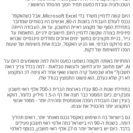
הטכנולוגיה עובדת כמעט תמיד הפוך מהפחד הראשוני.
היום קשה לדמיין משרד בלי Microsoft Excel, אבל כשהאקסל
נכנס לעולם העבודה בשנות ה-80, אנשים היו בטוחים שמדובר
בתחילת הסוף של מקצוע ראיית החשבון. עד אז, העבודה הייתה
סיזיפית בצורה שקשה לדמיין היום: חישובים ידניים, התאמות על
נייר, בניית תקציבים במשך ימים ארוכים ומודלים פיננסיים שנראו
כמו פרויקט הנדסי. ואז הגיע האקסל, ובבת אחת משימות של שעות
הפכו למשימות של דקות.
התחזיות באותה תקופה נשמעו כמעט זהות למה ששומעים היום על
AI. “אם מחשב יודע לחשב ולעשות טבלאות - למה בכלל צריך רואה
חשבון?” אלא שבפועל קרה משהו שאף אחד לא ציפה לו: המקצוע
לא רק שלא נעלם, הוא פשוט התפוצץ בגודל שלו.
בתחילת שנות ה-80 עבדו בארצות הברית כ-700 אלף רואי חשבון
ומבקרים. כיום המספר כבר חצה את רף ה-1.5 מיליון. כלומר, דווקא
בעידן שבו העבודה הפכה אוטומטית ומהירה יותר - מספר אנשי
המקצוע יותר מהכפיל את עצמו.
גם בישראל בה השימוש באקסל נכנס מאוחר יותר, רואים תהליך
דומה. בשנות ה-90 היו בישראל כמה אלפי רואי חשבון פעילים
בלבד. כיום יש בישראל יותר מ-27 אלף רואי חשבון, בנוסף לאלפי