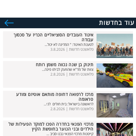
עוד בחדשות
איגוד העובדים הסוציאליים הכריז על סכסוך
עבודה
לטענת האיגוד: " המדינה לא יכול...
פלאשנט חדשות |
3.8.2026
תינוק בן שנה נכווה משמן רותח
צוות של מד"א שהוזעק לביתו פינה...
פלאשנט חדשות |
2.8.2026
מרכז לרפואה דחופה מותאם אוטיזם ומודע
טראומה
לראשונה בישראל: בית חולים לני...
פלאשנט חדשות |
2.8.2026
מרכזי הפנאי בחדרה הפכו למוקד הפעילות של
הילדים ובני הנוער בחופשת הקיץ
קייטנות מרכזי הפנאי נבנו סביב ...