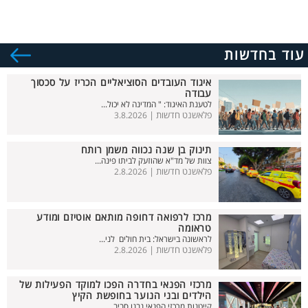
עוד בחדשות
איגוד העובדים הסוציאליים הכריז על סכסוך
עבודה
לטענת האיגוד: " המדינה לא יכול...
פלאשנט חדשות |
3.8.2026
תינוק בן שנה נכווה משמן רותח
צוות של מד"א שהוזעק לביתו פינה...
פלאשנט חדשות |
2.8.2026
מרכז לרפואה דחופה מותאם אוטיזם ומודע
טראומה
לראשונה בישראל: בית חולים לני...
פלאשנט חדשות |
2.8.2026
מרכזי הפנאי בחדרה הפכו למוקד הפעילות של
הילדים ובני הנוער בחופשת הקיץ
קייטנות מרכזי הפנאי נבנו סביב ...